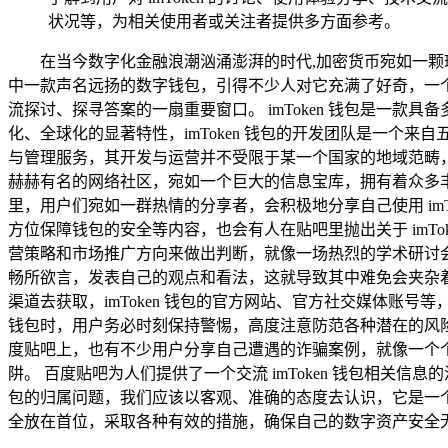
状况等，为相关使用者或关注者提供多方面参考。
在当今数字化金融浪潮汹涌澎湃的时代,加密货币宛如一颗璀
中一款声名远扬的数字钱包，引得不少人对它充满了好奇，一个
流探讨、探寻答案的一扇重要窗口。 imToken 钱包是一
化、全球化的显著特性，imToken 钱包的开发团队是一
与管理服务，其开发与运营并不受限于某一个国家的地域范畴
赫赫有名的网络社区，宛如一个巨大的信息宝库，拥有着众多丰富多
里，用户们宛如一群热情的分享者，会积极地分享自己使用 im
方位保障钱包的安全等内容，也会有人在贴吧里抛出关于 imT
营策略和市场推广方向来做出判断，就像一场热烈的学术研讨
畅所欲言，发表自己的观点和看法，这就导致其中难免会夹杂着一
渠道去获取，imToken 钱包的官方网站、官方社交媒体账号
钱包时，用户务必时刻保持警惕，高度注意防范各种潜在的风
度贴吧上，也有不少用户分享自己遭遇的诈骗案例，就像一个
阱。 百度贴吧为人们提供了一个交流 imToken 钱包相关信
包的归属问题，我们应该以客观、准确的态度去认识，它是一
全放在首位，采取各种有效的措施，确保自己的数字资产安全无