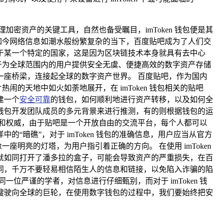
密资产的关键工具，自然也备受瞩目，imToken 钱包便是其
在如今网络信息如潮水般纷繁复杂的当下，百度贴吧成为了人们交
归属于某一个特定的国家，这是因为区块链技术本身就具有去中心
力于为全球范围内的用户提供安全无虞、便捷高效的数字资产存储
座桥梁，连接起全球的数字资产世界。 百度贴吧，作为国内
闹的天地中如火如荼地展开，在 imToken 钱包相关的贴吧
建一个
安全可靠
的钱包，如何顺利地进行资产转移，以及如何全
依据钱包开发团队成员的多元背景来进行推测，有的则根据钱包的运
和权威，由于贴吧是一个开放自由的交流平台，每个人都可以
暗礁”，对于 imToken 钱包的准确信息，用户应当从官方
座明亮的灯塔，为用户指引着正确的方向。 在使用 imToken
就如同打开了潘多拉的盒子，可能会导致资产的严重损失，在百
词，千万不要轻易相信陌生人的信息和链接，以免陷入诈骗的陷
一位严谨的学者，对信息进行仔细甄别，而对于 imToken 钱
艘驶向全球的巨轮，在使用数字钱包的过程中，我们要始终把安