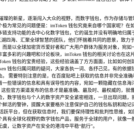
璨的新星，逐渐闯入大众的视野，而数字钱包，作为存储与管理加
极为常见的问题便是：imToken 钱包究竟来自哪个国家呢？
款具备多链支持功能的去中心化数字钱包，它的诞生并没有明确地
个来自五湖四海、汇聚全球智慧的团队，他们怀揣着共同的愿景，致
，而是以全球加密货币爱好者和广大用户群体为服务对象，宛如一
彩的兴趣吧和讨论板块，imToken 钱包的相关讨论也在这片热
Token 钱包的宝贵经验，这些经验涵盖了方方面面，比如如何创
oken 钱包归属问题的疑问，大家各执一词、各抒己见，有的
会。 需要特别注意的是，在百度贴吧上获取的信息并非完全准确
些错误的信息和具有误导性的内容，宛如一颗隐藏在信息海洋中的“
等，这些官方渠道发布的信息才是最准确、最及时、最权威的，就像一
险，数字钱包与个人的数字资产安全紧密相连，一旦出现问题，
个鲜活的警钟，提醒大家要格外注意保护自己的钱包私钥和助记
息的活跃平台，但在获取信息时，我们要保持理性和批判性思维，如同
个具有全球化视野的数字钱包产品，服务于全球的用户，就像一
虞，让数字资产在安全的港湾中平稳“航行”。