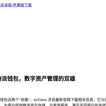
包与比特派钱包，数字资产管理的双雄
钱包这两个“双雄”，imToken 涉及最新官网下载相关信息，
，为用户提供数字资产存储、交易等服务，满足不同用户的多样