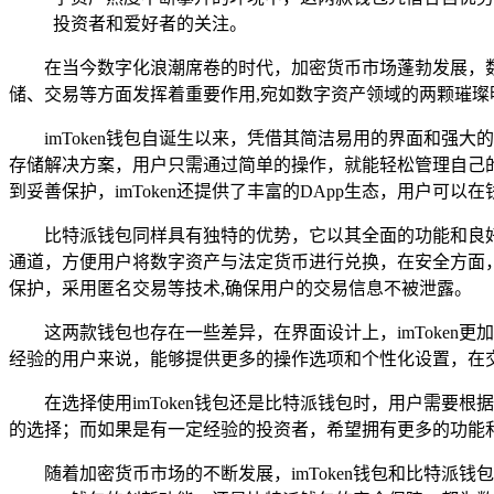
投资者和爱好者的关注。
在当今数字化浪潮席卷的时代，加密货币市场蓬勃发展，数
储、交易等方面发挥着重要作用,宛如数字资产领域的两颗璀璨
imToken钱包自诞生以来，凭借其简洁易用的界面和
存储解决方案，用户只需通过简单的操作，就能轻松管理自己的
到妥善保护，imToken还提供了丰富的DApp生态，用户
比特派钱包同样具有独特的优势，它以其全面的功能和良
通道，方便用户将数字资产与法定货币进行兑换，在安全方面
保护，采用匿名交易等技术,确保用户的交易信息不被泄露。
这两款钱包也存在一些差异，在界面设计上，imToke
经验的用户来说，能够提供更多的操作选项和个性化设置，在交
在选择使用imToken钱包还是比特派钱包时，用户需要
的选择；而如果是有一定经验的投资者，希望拥有更多的功能
随着加密货币市场的不断发展，imToken钱包和比特