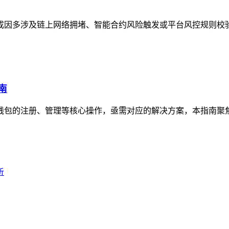
况，成因多涉及链上网络拥堵、智能合约风险触发或平台风控规则校
南
资产钱包的注册、管理等核心操作，亟需对应的解决方案，本指南聚