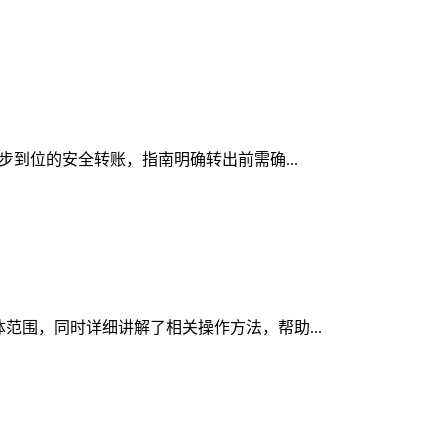
一步到位的安全转账，指南明确转出前需确...
体范围，同时详细讲解了相关操作方法，帮助...