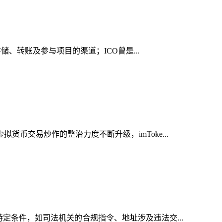
储、转账及参与项目的渠道；ICO曾是...
币交易炒作的整治力度不断升级，imToke...
特定条件，如司法机关的合规指令、地址涉及违法交...