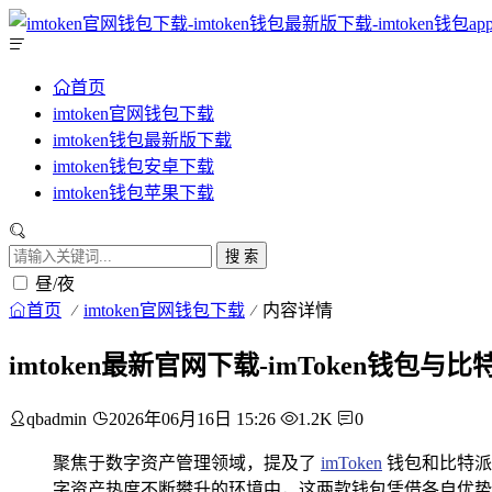
首页
imtoken官网钱包下载
imtoken钱包最新版下载
imtoken钱包安卓下载
imtoken钱包苹果下载
搜 索
昼/夜
首页
imtoken官网钱包下载
内容详情
imtoken最新官网下载-imToken钱
qbadmin
2026年06月16日 15:26
1.2K
0
聚焦于数字资产管理领域，提及了
imToken
钱包和比特派
字资产热度不断攀升的环境中，这两款钱包凭借各自优势