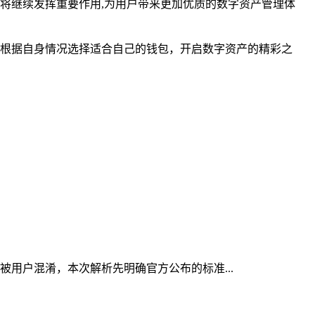
包将继续发挥重要作用,为用户带来更加优质的数字资产管理体
可以根据自身情况选择适合自己的钱包，开启数字资产的精彩之
常被用户混淆，本次解析先明确官方公布的标准...