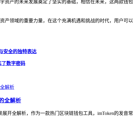
都为数字资产的未来发展奠定了坚实的基础，相信在未来，这两款钱
了数字资产领域的重要力量，在这个充满机遇和挑战的时代，用户
个性与安全的独特表达
但忘了数字密码
用的全解析
景展开全解析，作为一款热门区块链钱包工具，imToken的发音