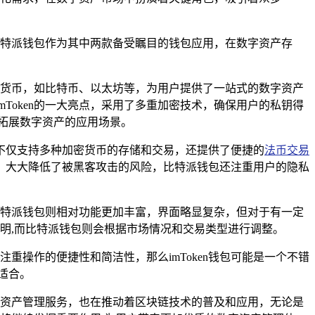
和比特派钱包作为其中两款备受瞩目的钱包应用，在数字资产存
加密货币，如比特币、以太坊等，为用户提供了一站式的数字资产
Token的一大亮点，采用了多重加密技术，确保用户的私钥得
,拓展数字资产的应用场景。
不仅支持多种加密货币的存储和交易，还提供了便捷的
法币交易
，大大降低了被黑客攻击的风险，比特派钱包还注重用户的隐私
而比特派钱包则相对功能更加丰富，界面略显复杂，但对于有一定
透明,而比特派钱包则会根据市场情况和交易类型进行调整。
重操作的便捷性和简洁性，那么imToken钱包可能是一个不错
适合。
数字资产管理服务，也在推动着区块链技术的普及和应用，无论是