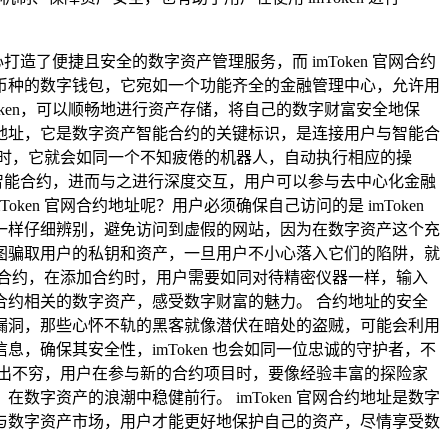
造了便捷且安全的数字资产管理服务，而 imToken 官网合约
持多币种的数字钱包，它宛如一个功能齐全的金融管理中心，允许用
ken，可以顺畅地进行资产存储，将自己的数字财富安全地保
地址，它是数字资产智能合约的关键标识，是连接用户与智能合
时，它就会如同一个不知疲倦的机器人，自动执行相应的操
定的智能合约，进而与之进行深度交互，用户可以参与去中心化金融
en 官网合约地址呢？用户必须确保自己访问的是 imToken
一样仔细辨别，避免访问到虚假的网站，因为在数字资产这个充
，试图骗取用户的私钥和资产，一旦用户不小心落入它们的陷阱，就
加相应的合约，在添加合约时，用户需要如同对待精密仪器一样，输入
约相关的数字资产，感受数字财富的魅力。 合约地址的安全
漏洞，那些心怀不轨的黑客就像潜伏在暗处的盗贼，可能会利用
确保其安全性，imToken 也会如同一位忠诚的守护者，不
出不穷，用户在参与新的合约项目时，要像经验丰富的探险家
字资产的浪潮中稳健前行。 imToken 官网合约地址是数字
性参与数字资产市场，用户才能更好地保护自己的资产，尽情享受数