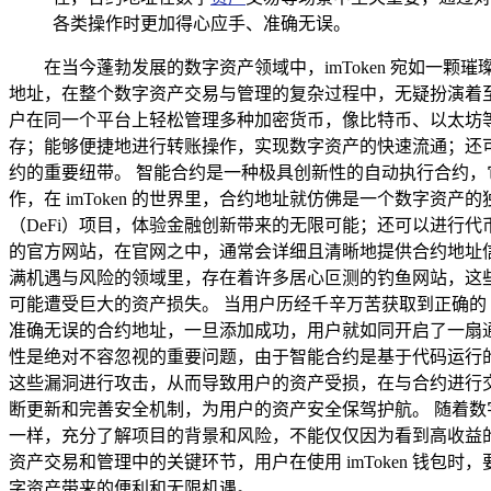
各类操作时更加得心应手、准确无误。
在当今蓬勃发展的数字资产领域中，imToken 宛如一颗
地址，在整个数字资产交易与管理的复杂过程中，无疑扮演着至关
户在同一个平台上轻松管理多种加密货币，像比特币、以太坊等
存；能够便捷地进行转账操作，实现数字资产的快速流通；还
约的重要纽带。 智能合约是一种极具创新性的自动执行合约
作，在 imToken 的世界里，合约地址就仿佛是一个数字
（DeFi）项目，体验金融创新带来的无限可能；还可以进行代币交
的官方网站，在官网之中，通常会详细且清晰地提供合约地址
满机遇与风险的领域里，存在着许多居心叵测的钓鱼网站，这些钓
可能遭受巨大的资产损失。 当用户历经千辛万苦获取到正确的 im
准确无误的合约地址，一旦添加成功，用户就如同开启了一扇
性是绝对不容忽视的重要问题，由于智能合约是基于代码运行
这些漏洞进行攻击，从而导致用户的资产受损，在与合约进行交
断更新和完善安全机制，为用户的资产安全保驾护航。 随着
一样，充分了解项目的背景和风险，不能仅仅因为看到高收益的承
资产交易和管理中的关键环节，用户在使用 imToken 钱
字资产带来的便利和无限机遇。