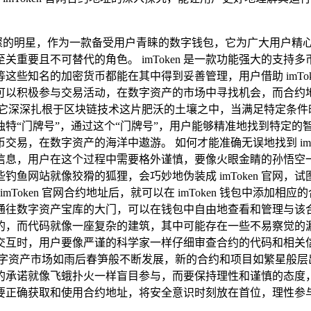
璀璨的明星，作为一款备受用户青睐的数字钱包，它为广大用户精心打
重要且不可替代的角色。 imToken 是一款功能强大的支
这些知名的加密货币都能在其中得到妥善管理，用户借助 imTo
可以积极参与交易活动，在数字资产的市场中寻找机会，而合约
，它深深扎根于区块链技术这片肥沃的土壤之中，当满足特定条件
资产的独特“门牌号”，通过这个“门牌号”，用户能够精准地找到特
易，在数字资产的海洋中遨游。 如何才能准确无误地找到 imTok
信息，用户在这个过程中需要格外谨慎，要像火眼金睛的孙悟空
鱼网站就像狡猾的狐狸，会巧妙地伪装成 imToken 官网
Token 官网合约地址后，就可以在 imToken 钱包中添
通往数字资产宝库的大门，可以在钱包中自由地查看和管理与该合
的，而代码就像一座复杂的建筑，其中可能存在一些不易察觉的
互时，用户要像严谨的科学家一样仔细审查合约的代码和相关信息，
数字资产市场如雨后春笋般不断发展，新的合约和项目如繁星般层
诺就像飞蛾扑火一样盲目参与，而要保持理性和谨慎的态度，在数
包时，要正确获取和使用合约地址，将安全意识时刻放在首位，理