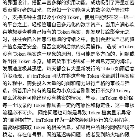
的界面设计，搭配丰富多样的实用功能，成功吸引了海量加密
货币爱好者的目光，它宛如一个功能强大的数字资产管理中
心，支持多种主流以及小众的 Token，使用户能够在这一统一
的平台之上，轻松管理自己多元化的数字资产，当用户满心欢
喜地想要查看自己持有的 Token 档案，却发现其踪影全无之
时，往往会陷入困惑与焦虑的情绪之中，他们会担忧自己的资
产信息是否安全，是否会影响后续的交易操作。 造成 imToken
没有 Token 档案这一现象的原因，很可能是多方面的，问题或
许出在 Token 本身，加密货币市场犹如一片瞬息万变的海洋，
发展速度极其迅猛，每天都会有大量新发行的 Token 如雨后春
笋般涌现，而 imToken 团队在将这些新 Token 收录到其档案库
的过程中，需要投入大量的时间和精力进行严格的审核与筛
选，倘若用户持有的是极为小众或者刚刚发行不久的 Token，
那么就极有可能出现没有档案的情况，毕竟，imToken 要确保
每一个收录的 Token 都具备一定的可靠性和稳定性，这一审核
流程必不可少。 网络问题也可能是导致 Token 档案显示异常
的“罪魁祸首”，imToken 作为一款依赖网络运行的应用程序，
需要联网获取 Token 的相关信息，如果用户所处的网络环境不
稳定，存在信号弱、网络延迟等问题，或者受到防火墙的限