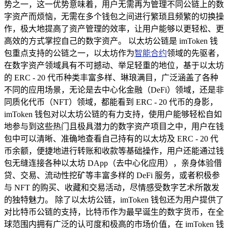
势之一，这一优势意味着，用户无需再为管理不同公链上的数
字资产而烦恼，无需在多个钱包之间进行繁琐且频繁的切换操
作，极大地提高了资产管理的效率，让用户能够以更轻松、更
高效的方式掌控自己的数字资产。 以太坊公链是 imToken 钱
包重点支持的公链之一，以太坊作为
智能合约
领域的先驱者，
在数字资产领域具有不可撼动、举足轻重的地位，基于以太坊
的 ERC - 20 代币种类丰富多样、琳琅满目，广泛涵盖了各种
不同的应用场景，无论是去中心化金融（DeFi）领域，还是非
同质化代币（NFT）领域，都能看到 ERC - 20 代币的身影，
imToken 钱包对以太坊公链的有力支持，使用户能够轻松自如
地参与到这些热门且极具潜力的数字资产项目之中，用户在钱
包中可以清晰、准确地查看自己持有的以太坊及 ERC - 20 代
币余额，便捷地进行转账和收款等基础操作，用户还能通过钱
包无缝连接各种以太坊 DApp（去中心化应用），亲身体验借
贷、交易、流动性挖矿等丰富多样的 DeFi 服务，或者积极参
与 NFT 的购买、收藏和交易活动，尽情感受数字艺术所散发
的独特魅力。 除了以太坊公链，imToken 钱包还为用户提供了
对比特币公链的支持，比特币作为最早诞生的数字货币，在全
球范围内拥有广泛的认可度和极高的市场价值，在 imToken 钱