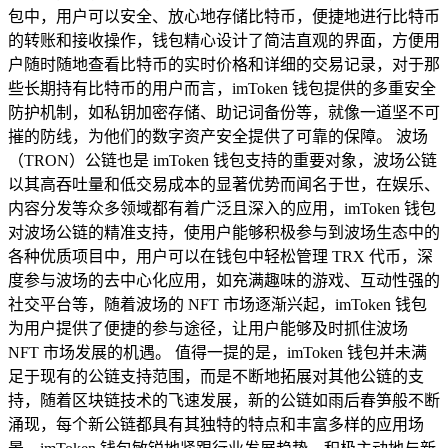
包中，用户可以安全、放心地存储比特币，便捷地进行比特币
的转账和接收操作，钱包精心设计了简洁直观的界面，方便用
户随时随地查看比特币的实时价格和详细的交易记录，对于那
些长期持有比特币的用户而言，imToken 钱包提供的多重安全
防护机制，如私钥加密存储、助记词备份等，就像一道坚不可
摧的防线，为他们的数字资产安全提供了可靠的保障。 波场
（TRON）公链也是 imToken 钱包支持的重要对象，波场公链
以其高吞吐量和低交易成本的显著优势而闻名于世，在娱乐、
内容分发等众多领域都有着广泛且深入的应用，imToken 钱包
对波场公链的精准支持，使用户能够积极参与到波场生态中的
各种优质项目中，用户可以在钱包中轻松管理 TRX 代币，深
度参与波场的去中心化应用，如充满趣味的游戏、互动性强的
社交平台等，随着波场的 NFT 市场逐渐兴起，imToken 钱包
为用户提供了便捷的参与途径，让用户能够及时抓住波场
NFT 市场发展的机遇。 值得一提的是，imToken 钱包并未满
足于现有的公链支持范围，而是不断地拓展对其他公链的支
持，随着区块链技术的飞速发展，新的公链如雨后春笋般不断
涌现，每个新公链都具有其独特的特点和丰富多样的应用场