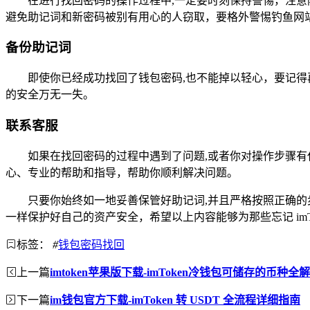
在进行找回密码的操作过程中,一定要时刻保持警惕，注意防
避免助记词和新密码被别有用心的人窃取，要格外警惕钓鱼网
备份助记词
即使你已经成功找回了钱包密码,也不能掉以轻心，要记
的安全万无一失。
联系客服
如果在找回密码的过程中遇到了问题,或者你对操作步骤有任
心、专业的帮助和指导，帮助你顺利解决问题。
只要你始终如一地妥善保管好助记词,并且严格按照正确的步
一样保护好自己的资产安全，希望以上内容能够为那些忘记 im
标签：
#
钱包密码找回
上一篇
imtoken苹果版下载-imToken冷钱包可储存的币种全
下一篇
im钱包官方下载-imToken 转 USDT 全流程详细指南