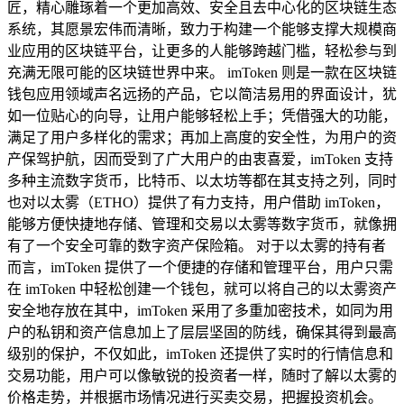
匠，精心雕琢着一个更加高效、安全且去中心化的区块链生态
系统，其愿景宏伟而清晰，致力于构建一个能够支撑大规模商
业应用的区块链平台，让更多的人能够跨越门槛，轻松参与到
充满无限可能的区块链世界中来。 imToken 则是一款在区块链
钱包应用领域声名远扬的产品，它以简洁易用的界面设计，犹
如一位贴心的向导，让用户能够轻松上手；凭借强大的功能，
满足了用户多样化的需求；再加上高度的安全性，为用户的资
产保驾护航，因而受到了广大用户的由衷喜爱，imToken 支持
多种主流数字货币，比特币、以太坊等都在其支持之列，同时
也对以太雾（ETHO）提供了有力支持，用户借助 imToken，
能够方便快捷地存储、管理和交易以太雾等数字货币，就像拥
有了一个安全可靠的数字资产保险箱。 对于以太雾的持有者
而言，imToken 提供了一个便捷的存储和管理平台，用户只需
在 imToken 中轻松创建一个钱包，就可以将自己的以太雾资产
安全地存放在其中，imToken 采用了多重加密技术，如同为用
户的私钥和资产信息加上了层层坚固的防线，确保其得到最高
级别的保护，不仅如此，imToken 还提供了实时的行情信息和
交易功能，用户可以像敏锐的投资者一样，随时了解以太雾的
价格走势，并根据市场情况进行买卖交易，把握投资机会。