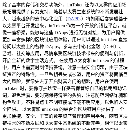
除了基本的存储和交易功能外，imToken 还为以太雾的应用场
景拓展提供了有力支持，随着以太雾生态系统的不断发展壮
大，越来越多的去中心化应用（
DAPP
s）将如雨后春笋般基于
以太雾平台开发出来，imToken 作为一个开放的钱包平台，就
像一座桥梁，能够与这些 DApps 进行无缝对接，为用户提供
更加丰富多样的区块链应用体验，用户可以通过 imToken 直接
访问以太雾上的各种 DApps，参与去中心化金融（DeFi）、
游戏、社交等应用，尽情享受区块链技术带来的便利与创新，
开启全新的数字生活方式。 在使用以太雾和 imToken 的过程
中，用户也需要时刻保持警惕，注意一些安全问题，由于区块
链资产的特殊性，一旦私钥丢失或被盗，用户的资产将面临巨
大的风险，就像失去了开启财富之门的钥匙，用户在使用
imToken 时，要像守护珍宝一样妥善保管好自己的私钥和助记
词，避免泄露，要时刻保持清醒的头脑，注意防范网络诈骗和
钓鱼攻击，不轻易点击不明链接或下载不明应用，以免陷入安
全陷阱。 以太雾和 imToken 的结合为区块链用户提供了一个
更加便捷、安全、丰富的数字资产管理和应用平台，随着区块
链技术的不断发展和以太雾生态系统的不断完善，相信以太雾