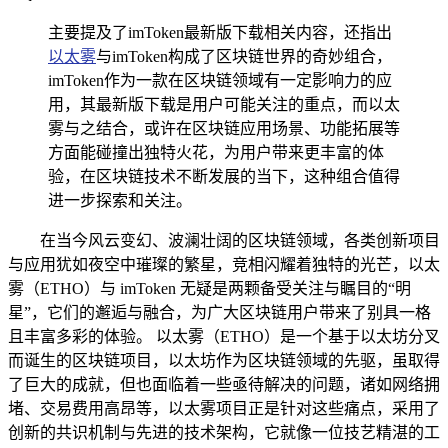
主要提及了imToken最新版下载相关内容，还指出
以太雾
与imToken构成了区块链世界的奇妙组合，
imToken作为一款在区块链领域有一定影响力的应
用，其最新版下载是用户可能关注的重点，而以太
雾与之结合，或许在区块链应用场景、功能拓展等
方面能碰撞出独特火花，为用户带来更丰富的体
验，在区块链技术不断发展的当下，这种组合值得
进一步探索和关注。
在当今风云变幻、波澜壮阔的区块链领域，各类创新项目
与应用犹如夜空中璀璨的繁星，竞相闪耀着独特的光芒，以太
雾（ETHO）与 imToken 无疑是两颗备受关注与瞩目的“明
星”，它们的邂逅与融合，为广大区块链用户带来了别具一格
且丰富多彩的体验。 以太雾（ETHO）是一个基于以太坊分叉
而诞生的区块链项目，以太坊作为区块链领域的先驱，虽取得
了巨大的成就，但也面临着一些亟待解决的问题，诸如网络拥
堵、交易费用高昂等，以太雾项目正是针对这些痛点，采用了
创新的共识机制与先进的技术架构，它就像一位技艺精湛的工