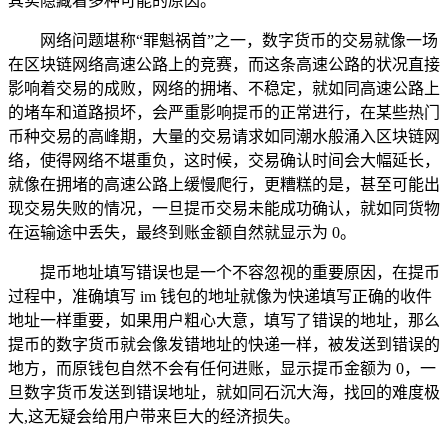
其实隐藏着多种可能的原因。
网络问题堪称“罪魁祸首”之一，数字货币的交易就像一场
在区块链网络高速公路上的竞赛，而这条高速公路的状况直接
影响着交易的成败，网络的拥堵、不稳定，就如同高速公路上
的堵车和道路损坏，会严重影响提币的正常进行，在某些热门
币种交易的高峰期，大量的交易请求如同潮水般涌入区块链网
络，使得网络不堪重负，这时候，交易确认时间会大幅延长，
就像在拥堵的高速公路上缓慢爬行，更糟糕的是，甚至可能出
现交易失败的情况，一旦提币交易未能成功确认，就如同货物
在运输途中丢失，最终到账金额自然就显示为 0。
提币地址填写错误也是一个不容忽视的重要原因，在提币
过程中，准确填写 im 钱包的地址就像为快递填写正确的收件
地址一样重要，如果用户粗心大意，填写了错误的地址，那么
提币的数字货币就会像发错地址的快递一样，被发送到错误的
地方，而原钱包自然不会有任何进账，显示提币金额为 0，一
旦数字货币发送到错误地址，就如同石沉大海，找回的难度极
大,这无疑会给用户带来巨大的经济损失。