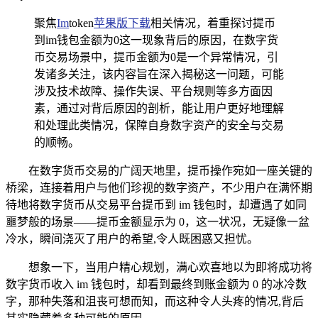
聚焦
Im
token
苹果版下载
相关情况，着重探讨提币
到im钱包金额为0这一现象背后的原因，在数字货
币交易场景中，提币金额为0是一个异常情况，引
发诸多关注，该内容旨在深入揭秘这一问题，可能
涉及技术故障、操作失误、平台规则等多方面因
素，通过对背后原因的剖析，能让用户更好地理解
和处理此类情况，保障自身数字资产的安全与交易
的顺畅。
在数字货币交易的广阔天地里，提币操作宛如一座关键的
桥梁，连接着用户与他们珍视的数字资产，不少用户在满怀期
待地将数字货币从交易平台提币到 im 钱包时，却遭遇了如同
噩梦般的场景——提币金额显示为 0，这一状况，无疑像一盆
冷水，瞬间浇灭了用户的希望,令人既困惑又担忧。
想象一下，当用户精心规划，满心欢喜地以为即将成功将
数字货币收入 im 钱包时，却看到最终到账金额为 0 的冰冷数
字，那种失落和沮丧可想而知，而这种令人头疼的情况,背后