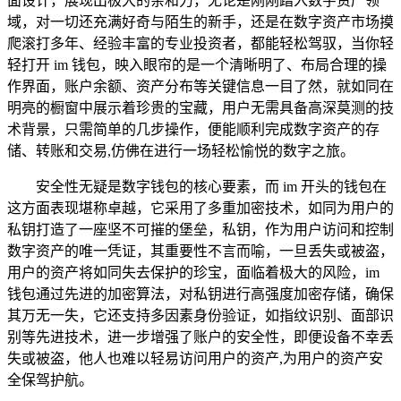
面设计，展现出极大的亲和力，无论是刚刚踏入数字资产领
域，对一切还充满好奇与陌生的新手，还是在数字资产市场摸
爬滚打多年、经验丰富的专业投资者，都能轻松驾驭，当你轻
轻打开 im 钱包，映入眼帘的是一个清晰明了、布局合理的操
作界面，账户余额、资产分布等关键信息一目了然，就如同在
明亮的橱窗中展示着珍贵的宝藏，用户无需具备高深莫测的技
术背景，只需简单的几步操作，便能顺利完成数字资产的存
储、转账和交易,仿佛在进行一场轻松愉悦的数字之旅。
安全性无疑是数字钱包的核心要素，而 im 开头的钱包在
这方面表现堪称卓越，它采用了多重加密技术，如同为用户的
私钥打造了一座坚不可摧的堡垒，私钥，作为用户访问和控制
数字资产的唯一凭证，其重要性不言而喻，一旦丢失或被盗，
用户的资产将如同失去保护的珍宝，面临着极大的风险，im
钱包通过先进的加密算法，对私钥进行高强度加密存储，确保
其万无一失，它还支持多因素身份验证，如指纹识别、面部识
别等先进技术，进一步增强了账户的安全性，即便设备不幸丢
失或被盗，他人也难以轻易访问用户的资产,为用户的资产安
全保驾护航。