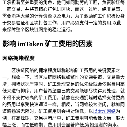
工承担着至关重要的角色，他们如同勤劳的工匠，负责验证每
一笔交易，并将其精心打包进区块，而这一过程，绝非易事，
需要消耗大量的计算资源以及电力，为了激励矿工们积极投身
于交易验证和区块打包工作，用户必须支付一定的费用,以此
来保障整个区块链网络的稳定运行。
影响 imToken 矿工费用的因素
网络拥堵程度
区块链网络的拥堵程度堪称影响矿工费用的关键要素之
一，想象一下，当区块链网络犹如繁忙的交通要道，交易量大
增，拥堵状况严重时，矿工处理交易的优先级就会依据费用高
低来进行排序，用户若希望自己的交易能够尽快得到处理，就
不得不支付较高的矿工费用，就像在交通拥堵时选择支付更高
的费用以享受快速通道一样，相反，当网络较为空闲，就如同
道路畅通无阻时，矿工费用则会相对较低，以
以太坊网络
为
例，在高峰期，交易拥堵严重，矿工费用可能会像火箭一般大
幅上涨；而在低峰期，费用则会显著降低,宛如退潮的海水。