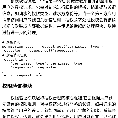
该模块就像是一个信息中转站,负责接收来自外部应用或
用户的授权请求，它会对请求进行细致的解析，精准提取关键
信息，如请求的权限类型、请求方身份等，当一个第三方应用
请求访问用户的钱包余额信息时，授权请求处理模块会将该请
求精心封装成内部数据结构，并传递给后续的处理模块，以便
进行进一步的处理。
# 解析请求

permission_type = request.get('permission_type')

requester = request.get('requester')

# 封装请求信息

request_info = {

    'permission_type': permission_type,

    'requester': requester

}

return request_info
权限验证模块
权限验证模块堪称授权管理的核心枢纽,它会根据用户预
先设置的权限规则，对授权请求进行严格的验证，如果请求的
权限符合用户的设置，就如同拿到了开启宝藏的钥匙，系统会
允许授权；否则，就会果断拒绝授权，用户可能设置了只允许