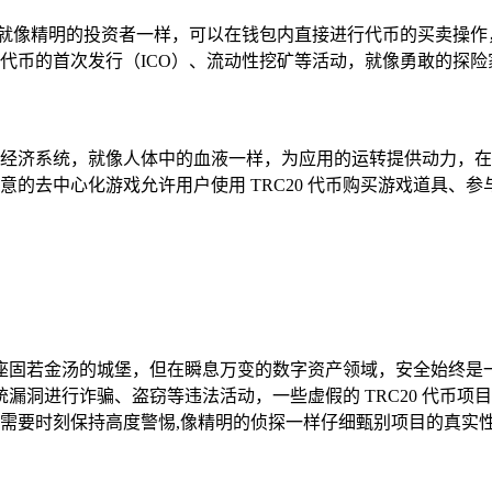
能，用户就像精明的投资者一样，可以在钱包内直接进行代币的买卖操
0 代币的首次发行（ICO）、流动性挖矿等活动，就像勇敢的探
的核心经济系统，就像人体中的血液一样，为应用的运转提供动力，在 
意的去中心化游戏允许用户使用 TRC20 代币购买游戏道具、
像一座固若金汤的城堡，但在瞬息万变的数字资产领域，安全始终是一
漏洞进行诈骗、盗窃等违法活动，一些虚假的 TRC20 代币
 交易时，需要时刻保持高度警惕,像精明的侦探一样仔细甄别项目的真实