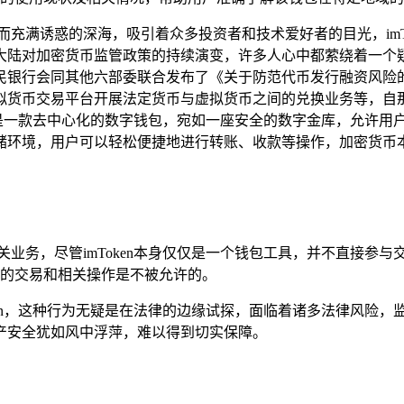
而充满诱惑的深海，吸引着众多投资者和技术爱好者的目光，imT
陆对加密货币监管政策的持续演变，许多人心中都萦绕着一个疑问：
人民银行会同其他六部委联合发布了《关于防范代币发行融资风
拟货币交易平台开展法定货币与虚拟货币之间的兑换业务等，自
ken是一款去中心化的数字钱包，宛如一座安全的数字金库，允许
储环境，用户可以轻松便捷地进行转账、收款等操作，加密货币
关业务，尽管imToken本身仅仅是一个钱包工具，并不直接参
货币的交易和相关操作是不被允许的。
oken，这种行为无疑是在法律的边缘试探，面临着诸多法律风险
产安全犹如风中浮萍，难以得到切实保障。