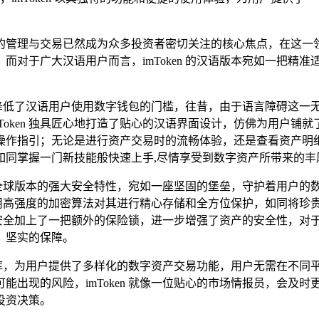
管理与交易已然成为众多投资者密切关注的核心焦点，在这一领域，
而对于广大汉语用户而言，imToken 的汉语版本宛如一把精
极大地降低了汉语用户使用数字钱包的门槛，往昔，由于语言障碍这
Token 独具匠心地打造了贴心的汉语界面设计，仿佛为用户
操作指引；无论是进行资产交易时的流畅体验，还是查看资产明
如同掌握一门新技能般快速上手,尽情享受到数字资产所带来的丰
承了其全球版本的强大安全特性，宛如一座坚固的堡垒，守护着用户
n 运用高强度的加密算法对其进行精心存储和全方位保护，如同将
资产安全加上了一把额外的保险锁，进一步增强了资产的安全性，
、坚实的保障。
交易宝库，为用户提供了多样化的数字资产交易功能，用户无需在不
能出现的风险，imToken 就像一位贴心的市场情报员，会及
投资决策。