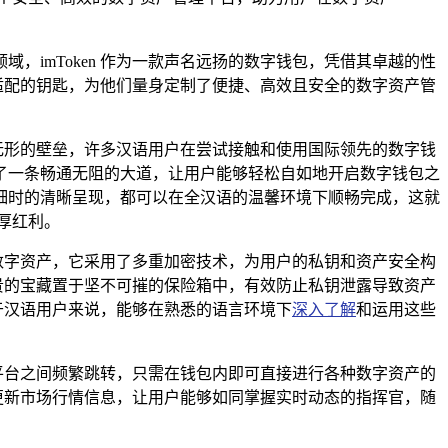
imToken 作为一款声名远扬的数字钱包，凭借其卓越的性
准适配的钥匙，为他们量身定制了便捷、高效且安全的数字资产管
一无形的壁垒，许多汉语用户在尝试接触和使用国际领先的数字钱
铺就了一条畅通无阻的大道，让用户能够轻松自如地开启数字钱包之
细时的清晰呈现，都可以在全汉语的温馨环境下顺畅完成，这就
厚红利。
的数字资产，它采用了多重加密技术，为用户的私钥和资产安全构
珍贵的宝藏置于坚不可摧的保险箱中，有效防止私钥泄露导致资产
对于汉语用户来说，能够在熟悉的语言环境下
深入了解
和运用这些
同平台之间频繁跳转，只需在钱包内即可直接进行各种数字资产的
时更新市场行情信息，让用户能够如同掌握实时动态的指挥官，随