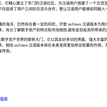
高度重视，它精心建立了专门的汉语社区，为汉语用户搭建了一个交
不仅促进了用户之间的交流与合作，更让汉语用户能够如同融入一
海洋，仍然存在着一定的风险，尽管 imToken 汉语版本
样，充分了解数字资产的特点和市场规则,避免盲目投资所带来的
一扇通往数字资产世界的崭新大门，它以其友好亲切的界面、强大丰
相信 imToken 汉语版本将在未来发挥更加举足轻重的作
富传奇。