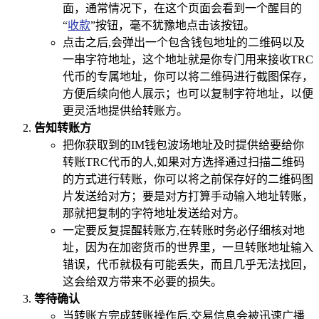
面，通常情况下，在这个页面会看到一个醒目的
“
收款
”按钮，毫不犹豫地点击该按钮。
点击之后,会弹出一个包含钱包地址的二维码以及
一串字符地址，这个地址就是你专门用来接收TRC
代币的专属地址，你可以将二维码进行截图保存，
方便后续向他人展示；也可以复制字符地址，以便
更灵活地提供给转账方。
告知转账方
把你获取到的IM钱包波场地址及时提供给要给你
转账TRC代币的人,如果对方选择通过扫描二维码
的方式进行转账，你可以将之前保存好的二维码图
片发送给对方；要是对方打算手动输入地址转账，
那就把复制的字符地址发送给对方。
一定要反复提醒转账方,在转账时务必仔细核对地
址，因为在加密货币的世界里，一旦转账地址输入
错误，代币就极有可能丢失，而且几乎无法找回，
这会给双方带来不必要的损失。
等待确认
当转账方完成转账操作后,交易信息会被迅速广播