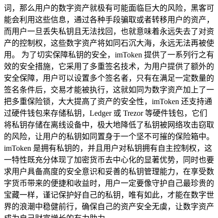
词，那么用户的数字资产就极有可能面临巨大的风险，黑客可
能会利用这些信息，通过各种手段骗取或者转移用户的资产，
而用户一旦丢失私钥且无法找回，也就意味着永远失去了对资
产的控制权，这些数字资产将如同石沉大海，永远无法再被使
用。 为了切实保障私钥的安全，imToken 提供了一系列行之有
效的安全措施，它采用了多重签名技术，为用户提供了额外的
安全保障，用户可以设置多个签名者，只有在满足一定数量的
签名条件后，交易才能被执行，这就如同为数字资产加上了一
把多重保险锁，大大提高了资产的安全性，imToken 还支持通
过硬件钱包来存储私钥，Ledger 或 Trezor 等硬件钱包，它们
将私钥存储在离线设备中，极大地降低了私钥被网络攻击窃取
的风险，让用户的私钥如同置身于一个坚不可摧的保险箱中。
imToken 是拥有私钥的，并且用户对私钥拥有自主控制权，这
一特性既充分体现了加密货币去中心化的显著优势，同时也要
求用户具备高度的安全意识和妥善的私钥管理能力，在享受数
字货币带来的便捷和收益时，用户一定要像守护自己最珍贵的
宝藏一样，谨记保护好自己的私钥，唯有如此，才能在数字世
界的浪潮中稳健前行，确保自己的资产安全无虞，让数字资产