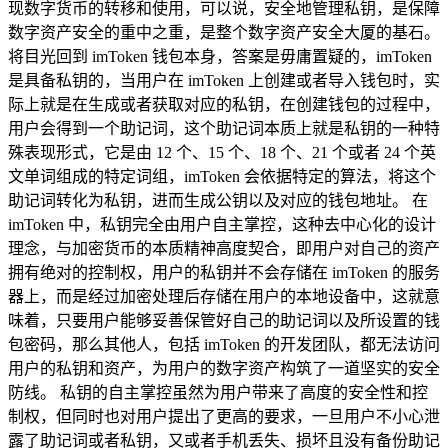
现数字货币的转移和使用，可以说，安全地管理私钥，是保障
数字资产安全的重中之重，是整个数字资产安全大厦的基石。
将目光回到 imToken 钱包本身，答案是毋庸置疑的，imToken
是具备私钥的，当用户在 imToken 上创建或者导入钱包时，实
际上就是在生成或者获取对应的私钥，在创建钱包的过程中，
用户会得到一个助记词，这个助记词本质上就是私钥的一种特
殊表现形式，它是由 12 个、15 个、18 个、21 个或者 24 个英
文单词组成的特定词组，imToken 会依据特定的算法，将这个
助记词转化为私钥，进而生成公钥以及对应的钱包地址。 在
imToken 中，私钥完全由用户自主掌控，这种去中心化的设计
理念，与加密货币的本质精神高度契合，即用户对自己的资产
拥有绝对的控制权，用户的私钥并不会存储在 imToken 的服务
器上，而是经过加密处理后存储在用户的本地设备中，这就意
味着，只要用户能够妥善保管好自己的助记词以及所设置的钱
包密码，那么其他人，包括 imToken 的开发团队，都无法访问
用户的私钥和资产，为用户的数字资产构筑了一道坚实的安全
防线。 私钥的自主掌控虽然为用户带来了高度的安全性和控
制权，但同时也对用户提出了更高的要求，一旦用户不小心泄
露了助记词或者私钥，又或者手机丢失、损坏且没有备份助记