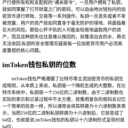
产行使所有权和支配权的“通关密令”，一旦用户拥有了私钥，
就如同掌握了打开财富之门的密码，可以自由地对钱包内的加
密货币进行转账、交易等一系列操作，私钥一旦丢失或者不幸
被泄露，用户的资产就如同置身于毫无防护的境地，将面临着
巨大的风险，那些心怀不轨的人可能会轻易地盗取用户的资
产，而且这种损失往往是难以挽回的，就像泼出去的水，再也
无法收回,私钥的安全管理无疑是每一位加密货币用户必须高
度重视的核心问题。
imToken钱包私钥的位数
imToken钱包严格遵循了比特币等主流加密货币的私钥生
成规则，从本质上来说，私钥是一个随机生成的大整数，在比
特币系统中，私钥是一个256位的二进制数，由于二进制数在
实际的表示和记录过程中不太方便，就像用复杂的密码去记忆
一个简单的信息一样，所以通常会将其转换为十六进制数来表
示，当把256位的二进制私钥转换为十六进制后，它就变成了
64位，也就是说,imToken钱包的私钥以十六进制形式呈现时是
64位。