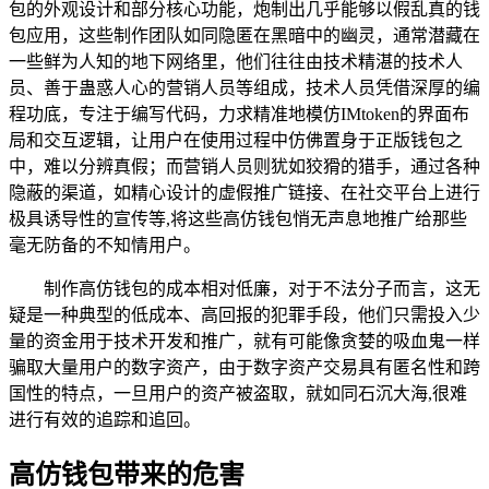
包的外观设计和部分核心功能，炮制出几乎能够以假乱真的钱
包应用，这些制作团队如同隐匿在黑暗中的幽灵，通常潜藏在
一些鲜为人知的地下网络里，他们往往由技术精湛的技术人
员、善于蛊惑人心的营销人员等组成，技术人员凭借深厚的编
程功底，专注于编写代码，力求精准地模仿IMtoken的界面布
局和交互逻辑，让用户在使用过程中仿佛置身于正版钱包之
中，难以分辨真假；而营销人员则犹如狡猾的猎手，通过各种
隐蔽的渠道，如精心设计的虚假推广链接、在社交平台上进行
极具诱导性的宣传等,将这些高仿钱包悄无声息地推广给那些
毫无防备的不知情用户。
制作高仿钱包的成本相对低廉，对于不法分子而言，这无
疑是一种典型的低成本、高回报的犯罪手段，他们只需投入少
量的资金用于技术开发和推广，就有可能像贪婪的吸血鬼一样
骗取大量用户的数字资产，由于数字资产交易具有匿名性和跨
国性的特点，一旦用户的资产被盗取，就如同石沉大海,很难
进行有效的追踪和追回。
高仿钱包带来的危害