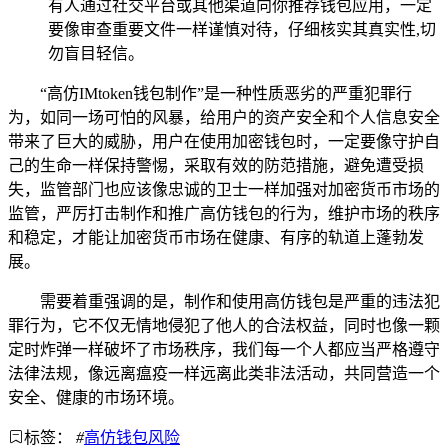
有人通过社交平台或其他渠道向你推荐钱包应用，一定
要像审查重要文件一样谨慎对待，仔细核实其真实性,切
勿盲目轻信。
“高仿IMtoken钱包制作”是一种性质恶劣的严重犯罪行
为，如同一场可怕的风暴，给用户的资产安全和个人信息安全
带来了巨大的威胁，用户在使用加密钱包时，一定要像守护自
己的生命一样保持警惕，采取有效的防范措施，避免遭受损
失，监管部门也应该像忠诚的卫士一样加强对加密货币市场的
监管，严厉打击制作和推广高仿钱包的行为，维护市场的秩序
和稳定，才能让加密货币市场在健康、有序的轨道上蓬勃发
展。
需要着重强调的是，制作和使用高仿钱包是严重的违法犯
罪行为，它不仅无情地侵犯了他人的合法权益，同时也像一颗
定时炸弹一样破坏了市场秩序，我们每一个人都应当严格遵守
法律法规，像远离瘟疫一样远离此类非法活动，共同营造一个
安全、健康的市场环境。
标签：
#
高仿钱包风险