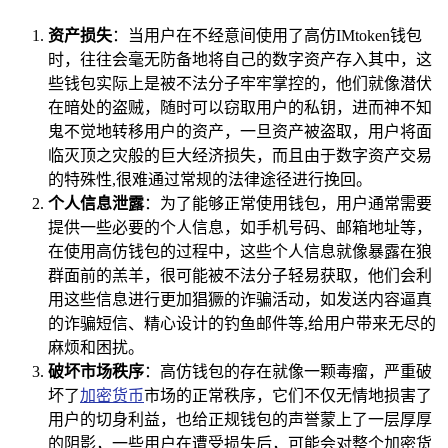
资产损失
：当用户在不经意间使用了高仿IMtoken钱包
时，往往会毫无防备地将自己的数字资产存入其中，这
些钱包实际上是被不法分子牢牢掌控的，他们就像潜伏
在暗处的盗贼，随时可以窃取用户的私钥，进而神不知
鬼不觉地转移用户的资产，一旦资产被盗取，用户将面
临灭顶之灾般的巨大经济损失，而且由于数字资产交易
的特殊性,很难通过常规的法律途径进行挽回。
个人信息泄露
：为了能够正常使用钱包，用户通常需要
提供一些必要的个人信息，如手机号码、邮箱地址等，
在使用高仿钱包的过程中，这些个人信息就像暴露在狼
群面前的羔羊，很可能被不法分子轻易获取，他们会利
用这些信息进行更加猖獗的诈骗活动，如发送内容逼真
的诈骗短信、精心设计的钓鱼邮件等,给用户带来无尽的
麻烦和困扰。
破坏市场秩序
：高仿钱包的存在就像一颗毒瘤，严重破
坏了
加密货币
市场的正常秩序，它们不仅无情地损害了
用户的切身利益，也给正规钱包的声誉蒙上了一层厚厚
的阴影，一些用户在遭受损失后，可能会对整个加密货