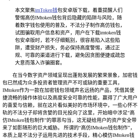
本文聚焦
imToken钱
包安卓版下载，着重提醒人们
警惕高仿IMtoken钱包背后隐藏的陷阱与风险，随
着数字钱包使用的普及，不法分子制作高仿钱包，
试图骗取用户信息和资产，用户在下载imtoken钱
包安卓版时，若不仔细甄别，很容易陷入这些陷
阱，遭受财产损失，务必保持高度警惕，通过正
规、可靠的渠道进行下载，避免因贪图便捷或疏忽
大意而落入诈骗圈套。
在当今数字资产领域呈现出蓬勃发展的繁荣景象，加密钱
包已然成为众多投资者管理资产不可或缺的重要工具，
IMtoken作为一款在加密钱包领域声名远扬的产品，凭借其便
捷流畅的操作体验以及高度安全可靠的性能，赢得了广大用户
的喜爱与信赖，就在这片看似美好的市场环境中，一些心怀不
轨的不法分子却将贪婪的目光投向了这里，开始暗中涉足“高
仿IMtoken钱包制作”的罪恶勾当，这无疑给用户的资产安全带
来了如影随形的巨大威胁。 所谓的“高仿IMtoken钱包制作”，
本质上是不法分子运用先进的技术手段，精心模仿IMtoken钱