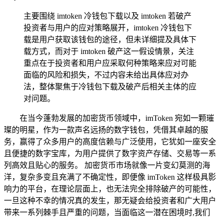
主要围绕 imtoken 冷钱包下载以及 imtoken 若破产
投资者与用户的应对策略展开，imtoken 冷钱包下
载是用户获取该钱包的途径，但未详细提及具体下
载方式，而对于 imtoken 破产这一假设情景，关注
重点在于投资者和用户应采取何种策略来应对可能
面临的风险和损失，不过内容未给出具体应对办
法，整体聚焦于冷钱包下载及破产后相关主体的应
对问题。
在当今蓬勃发展的加密货币领域中，imToken 宛如一颗璀
璨的明星，作为一款声名远扬的数字钱包，凭借其卓越的服
务，赢得了众多用户的高度信赖与广泛使用，它犹如一座安全
且便捷的数字宝库，为用户提供了数字资产存储、交易等一系
列高效且贴心的服务。 加密货币市场就像一片变幻莫测的海
洋，复杂多变且充满了不确定性，即便像 imToken 这样极具影
响力的平台，在理论层面上，也无法完全排除破产的可能性，
一旦这种不幸的情况真的发生，那无疑会给投资者和广大用户
带来一系列棘手且严重的问题，当面临这一潜在困境时,我们