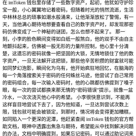
在 imToken 钱包里存储了一些数字资产，起初，他犹如守护珍
宝一般，小心翼翼地记着密码，但随着时光的悄然流逝，生活
中林林总总的琐事如潮水般涌来，让他渐渐放松了警惕，有一
天，当他满心期待地想要查看自己的数字资产时，却发现那密
码仿佛变成了一个神秘的谜团，怎么也想不起来了。 那一
刻，小李的脸色瞬间变得如白纸一般煞白，他的双手不由自主
地颤抖起来，仿佛被一股无形的力量所控制，他心里十分清
楚，这遗忘的密码就像一把坚固的大锁，无情地锁住了他的数
字资产，一旦无法解开这把锁，那些他辛苦积攒的财富就可能
如同梦幻泡影，瞬间化为乌有，他开始疯狂地回忆，在脑海的
每一个角落搜索关于密码的任何蛛丝马迹，他尝试了自己常用
的密码组合，每一次输入密码时，他的心跳都仿佛提到了嗓子
眼，每一次的尝试都换来那无情的“密码错误”提示，就像一盆
冷水，一次次浇灭他心中的希望。 小李很快意识到，不能再
这样盲目地尝试下去了，因为他知道，一旦达到尝试次数上
限，钱包就可能会被锁定，到那时，情况将会变得更加糟糕，
如同陷入一个更深的泥潭，他赶紧查阅 imToken 钱包的官方帮
助文档，眼神中透露出焦急与期待，希望能从中找到解决问题
的办法，文档中明确提到，如果忘记密码，可以通过助记词来