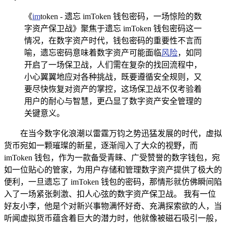
《
im
token - 遗忘 imToken 钱包密码，一场惊险的数
字资产保卫战》聚焦于遗忘 imToken 钱包密码这一
情况，在数字资产时代，钱包密码的重要性不言而
喻，遗忘密码意味着数字资产可能面临
风险
，如同
开启了一场保卫战，人们需在复杂的找回流程中，
小心翼翼地应对各种挑战，既要遵循安全规则，又
要尽快恢复对资产的掌控，这场保卫战不仅考验着
用户的耐心与智慧，更凸显了数字资产安全管理的
关键意义。
在当今数字化浪潮以雷霆万钧之势迅猛发展的时代，虚拟
货币宛如一颗璀璨的新星，逐渐闯入了大众的视野，而
imToken 钱包，作为一款备受青睐、广受赞誉的数字钱包，宛
如一位贴心的管家，为用户存储和管理数字资产提供了极大的
便利，一旦遗忘了 imToken 钱包的密码，那情形就仿佛瞬间陷
入了一场紧张刺激、扣人心弦的数字资产保卫战。 我有一位
好友小李，他是个对新兴事物满怀好奇、充满探索欲的人，当
听闻虚拟货币蕴含着巨大的潜力时，他就像被磁石吸引一般，