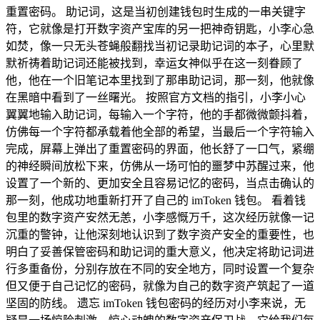
重置密码。 助记词，这是当初创建钱包时生成的一串关键字
符，它就像是打开数字资产宝库的另一把神奇钥匙，小李心急
如焚，像一只无头苍蝇般翻找当初记录助记词的本子，心里默
默祈祷着助记词还能被找到，幸运女神似乎在这一刻眷顾了
他，他在一个旧笔记本里找到了那串助记词，那一刻，他就像
在黑暗中看到了一丝曙光。 按照官方文档的指引，小李小心
翼翼地输入助记词，每输入一个字符，他的手都微微颤抖着，
仿佛每一个字符都承载着他全部的希望，当最后一个字符输入
完成，屏幕上弹出了重置密码的界面，他长舒了一口气，紧绷
的神经瞬间放松下来，仿佛从一场可怕的噩梦中苏醒过来，他
设置了一个新的、更加安全且容易记忆的密码，当点击确认的
那一刻，他成功地重新打开了自己的 imToken 钱包。 看着钱
包里的数字资产安然无恙，小李感慨万千，这次经历就像一记
沉重的警钟，让他深刻地认识到了数字资产安全的重要性，也
明白了妥善保管密码和助记词的重大意义，他决定将助记词进
行多重备份，分别存放在不同的安全地方，同时设置一个复杂
但又便于自己记忆的密码，就像为自己的数字资产筑起了一道
坚固的防线。 遗忘 imToken 钱包密码的经历对小李来说，无