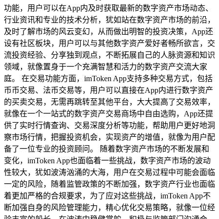
功能，用户可以在App内及时获取最新的数字资产市场动态、
行业资讯和专业的技术分析，犹如站在数字资产市场的前沿，
及时了解市场的风云变幻，从而做出明智的投资决策，App还
设有社区板块，用户可以与其他数字资产爱好者畅所欲言，交
流投资经验、分享独到观点，不断拓展自己的人脉资源和知识
领域，就像置身于一个充满智慧和活力的数字资产交流大家
庭。 在交易功能方面，imToken App支持多种交易方式，包括
币币交易、法币交易等，用户可以直接在App内进行数字资产
的买卖交易，无需再跳转至其他平台，大大提高了交易效率，
就像在一个一站式的数字资产交易商场中自由选购，App还提
供了实时行情查询、交易深度分析等功能，帮助用户更好地洞
察市场行情，把握投资机会，实现资产的增值，就像为用户配
备了一位专业的投资顾问。 随着数字资产市场的不断发展和
变化，imToken App也面临着一些挑战，数字资产市场的波动
性较大，犹如波涛汹涌的大海，用户在交易过程中可能会面临
一定的风险，随着监管政策的不断加强，数字资产行业也面临
着更加严格的合规要求，为了应对这些挑战，imToken App不
断加强自身的风险管理能力，精心优化交易策略，就像一位经