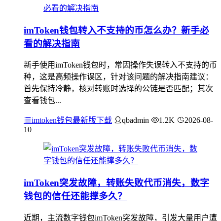
imToken钱包转入不支持的币怎么办？新手必
看的解决指南
新手使用imToken钱包时，常因操作失误转入不支持的币
种，这是高频操作误区，针对该问题的解决指南建议：
首先保持冷静，核对转账时选择的公链是否匹配；其次
查看钱包...
imtoken钱包最新版下载
qbadmin
1.2K
2026-08-
10
imToken突发故障，转账失败代币消失，数字
钱包的信任还能撑多久？
近期，主流数字钱包imToken突发故障，引发大量用户遭