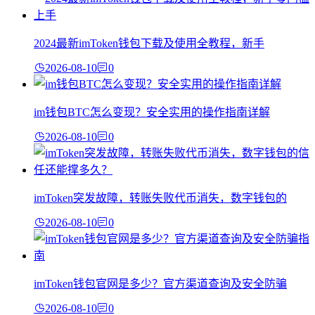
2024最新imToken钱包下载及使用全教程，新手
2026-08-10
0
im钱包BTC怎么变现？安全实用的操作指南详解
2026-08-10
0
imToken突发故障，转账失败代币消失，数字钱包的
2026-08-10
0
imToken钱包官网是多少？官方渠道查询及安全防骗
2026-08-10
0