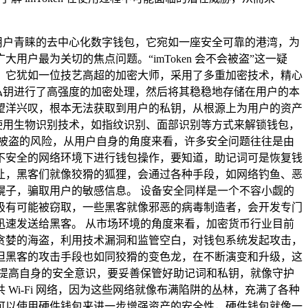
大用户青睐的去中心化数字钱包，它宛如一座安全可靠的港湾，为
最为关切的焦点问题。“imToken 会不会被盗”这一疑
机制，它犹如一位技艺高超的加密大师，采用了多重加密技术，精心
对私钥进行了高强度的加密处理，然后将其稳稳地存储在用户的本
望洋兴叹，根本无法获取到用户的私钥，从根源上为用户的资产
许使用生物识别技术，如指纹识别、面部识别等方式来解锁钱包，
没有被盗的风险，从用户自身的角度来看，许多安全问题往往是由
者在不安全的网络环境下进行钱包操作，要知道，助记词可是恢复钱
让，黑客们就像狡猾的狐狸，会通过各种手段，如网络钓鱼、恶
子，骗取用户的敏感信息。 设备安全同样是一个不容小觑的
息就极有可能被窃取，一些黑客就像邪恶的病毒制造者，会开发专门
速发送给黑客。 从市场环境的角度来看，加密货币行业目前
贪婪的海盗，利用技术漏洞和监管空白，对钱包系统发起攻击，
胁，但黑客的攻击手段也如同狡猾的变色龙，在不断演变和升级，这
样，提高自身的安全意识，要妥善保管好助记词和私钥，就像守护
i-Fi 网络，因为这些网络就像布满陷阱的丛林，充满了各种
，还可以使用硬件钱包来进一步增强资产的安全性，硬件钱包就像一