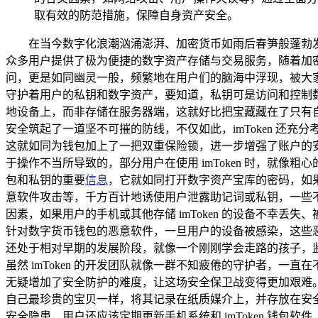
取有效的防范措施，保障自身资产安全。
在当今数字化浪潮汹涌澎湃、加密货币如雨后春笋般蓬勃发
众多用户提供了极为便捷的数字资产存储与交易服务，随着加密货
问，更是如同幽灵一般，频繁地在用户们的脑海中浮现，被大家反
守护着用户的私钥和数字资产，要知道，私钥可是访问和控制数
地设备上，而非存储在服务器端，这就好比把宝藏藏在了只有
安全筑起了一道坚不可摧的防线，不仅如此，imToken 
这就如同为钱包加上了一把双重保险锁，进一步增强了账户的安全
于操作不当所导致的，部分用户在使用 imToken 时，就
包和私钥的重要
信息
，它就如同打开数字资产宝库的密码，如
意软件攻击等，千方百计地诱使用户泄露助记词或私钥，一些
因素，如果用户的手机或其他存储 imToken 的设备不幸
针对数字货币钱包的恶意软件，一旦用户的设备被感染，这些
还处于相对早期的发展阶段，就像一个刚刚学会走路的孩子，
虽然 imToken 的开发团队就像一群不知疲倦的守护者，
无疑增加了安全防护的难度，让这场安全保卫战变得更加艰难。 
自己最珍贵的宝贝一样，将其记录在纸质媒介上，并存放在安全
安全隐患，用户还应该定期更新手机系统和 imToken 钱