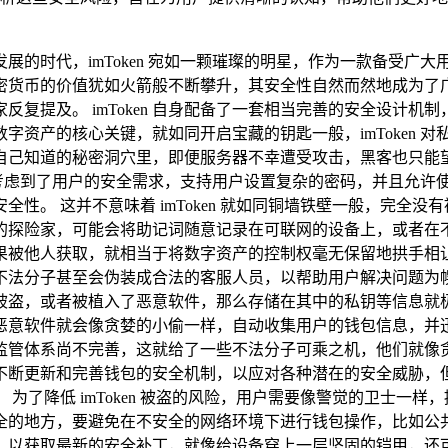
展的时代，imToken 宛如一颗璀璨的明星，作为一款备受广
币的价值犹如火箭般不断攀升，其安全性自然而然地成为了广大用户
复提及。 imToken 自身配备了一套相当完善的安全设计
字资产的核心关键，就如同开启宝藏的钥匙一般，imToken 
自己知道的秘密洞穴里，即便服务器不幸遭受攻击，黑客也只能
还充分考虑到了用户的安全需求，支持用户设置复杂的密码，并且允
性。 这并不意味着 imToken 就如同铜墙铁壁一般，完全
像粗心的探险家，可能会将助记词随意记录在可联网的设备上，或
果被他人获取，就相当于将数字资产的控制权毫无保留地拱手相
不法分子甚至会伪装成合法的客服人员，以帮助用户解决问题为幌
丢失、被盗，或者被植入了恶意软件，那么存储在其中的私钥等信
恶意软件就会像贪婪的小偷一样，自动收集用户的钱包信息，并迅
监管体系尚不完善，这就给了一些不法分子可乘之机，他们就像
一直在不断更新和完善钱包的安全机制，以应对各种潜在的安全威
为了降低 imToken 被盗的风险，用户需要像警觉的卫士一
的地方，要避免在不安全的网络环境下进行钱包操作，比如公共 W
包软件，以获取最新的安全补丁，就像给设备穿上一层坚固的铠甲