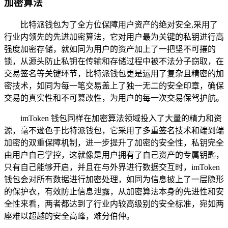
加密算法
比特派钱包为了全方位保障用户资产的绝对安全,采用了
行业内领先的先进加密算法，它对用户最为关键的私钥进行高
强度加密存储，就如同为用户的资产加上了一把坚不可摧的
锁，从源头防止私钥在传输和存储过程中被不法分子窃取，在
交易签名等关键环节，比特派钱包更是运用了复杂且精密的加
密技术，如同为每一笔交易盖上了独一无二的安全印章，确保
交易的真实性和不可篡改性，为用户的每一次交易保驾护航。
imToken 钱包同样在加密算法领域投入了大量的精力和资
源，毫不逊色于比特派钱包，它采用了多重签名技术和端到端
加密的双重保障机制，进一步提升了加密的安全性，私钥完全
由用户自己掌控，这就像是用户拥有了自己资产的专属钥匙，
只有自己能够开启，并且在与外界进行数据交互时，imToken
钱包会对所有数据进行加密处理，如同为信息披上了一层隐形
的保护衣，有效防止信息泄露，从加密算法本身的先进性和安
全性来看，两者都达到了行业内较高级别的安全标准，宛如两
座难以超越的安全高峰，难分伯仲。