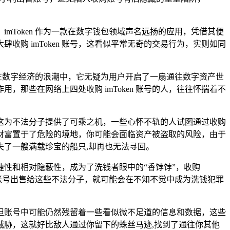
Token 作为一款在数字钱包领域声名远扬的应用，凭借其便
购 imToken 账号，这看似平常无奇的交易行为，实则如同
，在数字经济的浪潮中，它无疑为用户开启了一扇通往数字资产世
那些在网络上四处收购 imToken 账号的人，往往怀揣着不
这为不法分子提供了可乘之机，一些心怀不轨的人试图通过收购
财富置于了危险的境地，你可能会面临资产被盗取的风险，由于
了一艘满载珍宝的船只,却再也无法寻回。
性和相对隐蔽性，成为了洗钱者眼中的“香饽饽”，收购
的账号出售给这些不法分子，就可能会在不知不觉中成为洗钱犯罪
但账号中可能仍然残留着一些看似微不足道的信息和数据，这些
胁，这就好比敌人通过你留下的蛛丝马迹,找到了通往你其他