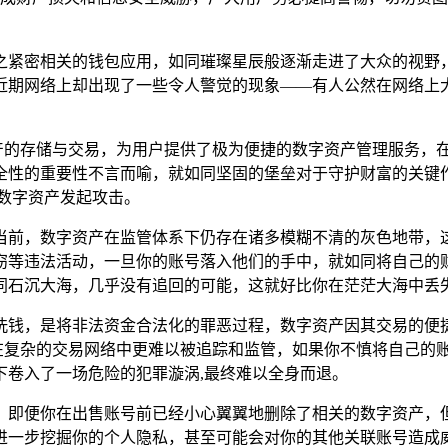
紧密相关的钱包应用，如同璀璨星辰般逐渐走进了大众的视野，im
网络上却出现了一些令人警觉的现象——有人公然在网络上大肆收
数字资产的存储与交易，为用户提供了极为便捷的数字资产管理服务
的重要性不言而喻，就如同坚固的堡垒对于守护财富的关键作用，
数字资产发起攻击。
当前，数字资产在监管体系下仍存在诸多模糊不清的灰色地带，
窃等违法活动，一旦你的账号落入他们的手中，就如同将自己的
同石沉大海，几乎没有追回的可能，这就好比你在茫茫大海中丢失
洗钱，是将非法资金合法化的罪恶过程，数字资产因其交易的便捷
法资金在复杂的交易网络中更难以被追踪和监管，如果你不慎将自己
下卷入了一场危险的犯罪漩涡,最终难以全身而退。
，即便你在出售账号前已经小心翼翼地删除了相关的数字资产，
进一步挖掘你的个人隐私，甚至可能会对你的其他关联账号造成威