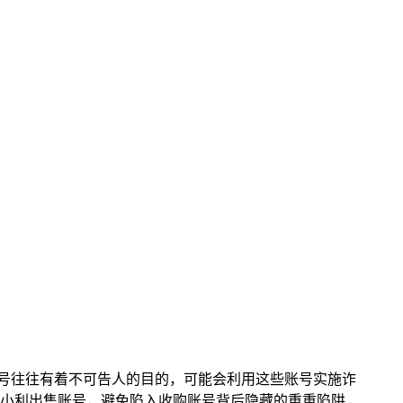
收购账号往往有着不可告人的目的，可能会利用这些账号实施诈
小利出售账号，避免陷入收购账号背后隐藏的重重陷阱，