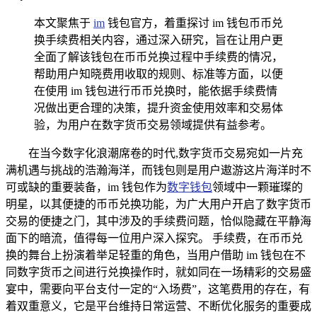
本文聚焦于
im
钱包官方，着重探讨 im 钱包币币兑
换手续费相关内容，通过深入研究，旨在让用户更
全面了解该钱包在币币兑换过程中手续费的情况，
帮助用户知晓费用收取的规则、标准等方面，以便
在使用 im 钱包进行币币兑换时，能依据手续费情
况做出更合理的决策，提升资金使用效率和交易体
验，为用户在数字货币交易领域提供有益参考。
在当今数字化浪潮席卷的时代,数字货币交易宛如一片充
满机遇与挑战的浩瀚海洋，而钱包则是用户遨游这片海洋时不
可或缺的重要装备，im 钱包作为
数字钱包
领域中一颗璀璨的
明星，以其便捷的币币兑换功能，为广大用户开启了数字货币
交易的便捷之门，其中涉及的手续费问题，恰似隐藏在平静海
面下的暗流，值得每一位用户深入探究。 手续费，在币币兑
换的舞台上扮演着举足轻重的角色，当用户借助 im 钱包在不
同数字货币之间进行兑换操作时，就如同在一场精彩的交易盛
宴中，需要向平台支付一定的“入场费”，这笔费用的存在，有
着双重意义，它是平台维持日常运营、不断优化服务的重要成