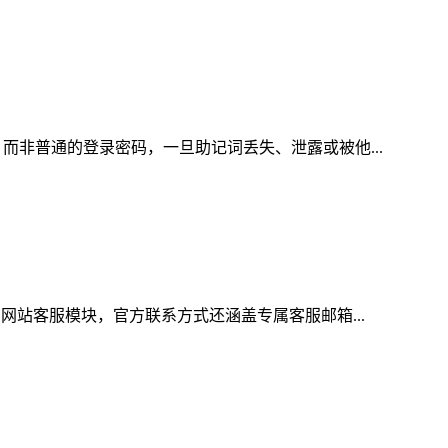
而非普通的登录密码，一旦助记词丢失、泄露或被他...
网站客服模块，官方联系方式还涵盖专属客服邮箱...