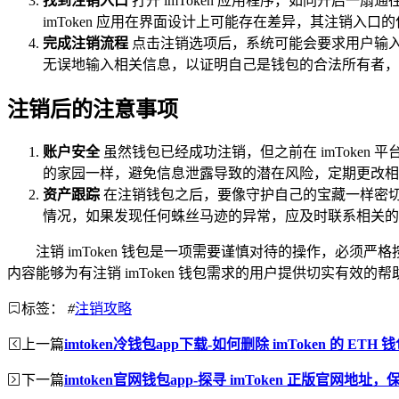
找到注销入口
打开 imToken 应用程序，如同开启
imToken 应用在界面设计上可能存在差异，其注销
完成注销流程
点击注销选项后，系统可能会要求用户输
无误地输入相关信息，以证明自己是钱包的合法所有者，
注销后的注意事项
账户安全
虽然钱包已经成功注销，但之前在 imToke
的家园一样，避免信息泄露导致的潜在风险，定期更改相
资产跟踪
在注销钱包之后，要像守护自己的宝藏一样密
情况，如果发现任何蛛丝马迹的异常，应及时联系相关的
注销 imToken 钱包是一项需要谨慎对待的操作，必
内容能够为有注销 imToken 钱包需求的用户提供切实有
标签：
#
注销攻略
上一篇
imtoken冷钱包app下载-如何删除 imToken 的 ET
下一篇
imtoken官网钱包app-探寻 imToken 正版官网地