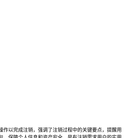
操作以完成注销，强调了注销过程中的关键要点，提醒用
 钱包，保障个人信息和资产安全，是有注销需求用户的实用