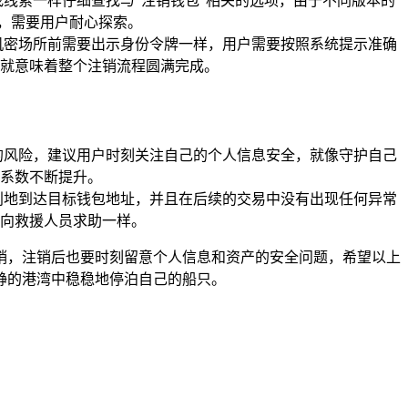
寻找线索一样仔细查找与“注销钱包”相关的选项，由于不同版本的
中，需要用户耐心探索。
机密场所前需要出示身份令牌一样，用户需要按照系统提示准确
就意味着整个注销流程圆满完成。
定的风险，建议用户时刻关注自己的个人信息安全，就像守护自己
系数不断提升。
利地到达目标钱包地址，并且在后续的交易中没有出现任何异常
向救援人员求助一样。
成注销，注销后也要时刻留意个人信息和资产的安全问题，希望以上
平静的港湾中稳稳地停泊自己的船只。