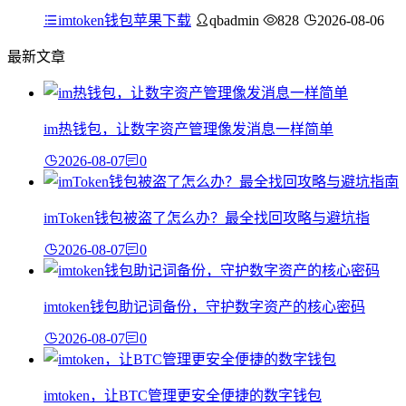
imtoken钱包苹果下载
qbadmin
828
2026-08-06
最新文章
im热钱包，让数字资产管理像发消息一样简单
2026-08-07
0
imToken钱包被盗了怎么办？最全找回攻略与避坑指
2026-08-07
0
imtoken钱包助记词备份，守护数字资产的核心密码
2026-08-07
0
imtoken，让BTC管理更安全便捷的数字钱包