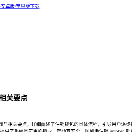
与相关要点
骤与相关要点，详细阐述了注销钱包的具体流程，引导用户逐步
供了系统且实用的指导，帮助其安全、顺利地注销 imtoken