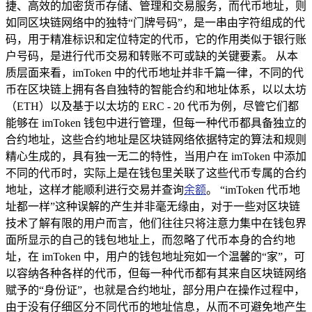
捷、高效的加密货币存储、管理和交易服务，而代币地址，则
如同区块链网络中的独特“门牌号码”，是一串由字符组成的代
码，用于精准标识和定位特定的代币，它的作用类似于银行账
户号码，是进行代币交易和转账不可或缺的关键要素。 从本
质层面来看，imToken 中的代币地址并非千篇一律，不同的代
币在区块链上拥有各自独特的智能合约和地址体系，以以太坊
（ETH）以及基于以太坊的 ERC - 20 代币为例，尽管它们都
能够在 imToken 钱包中进行管理，但每一种代币都具备独立的
合约地址，这些合约地址是区块链网络依据特定的算法和规则
精心生成的，具有独一无二的特性，当用户在 imToken 中添加
不同的代币时，实际上是在钱包里关联了这些代币专属的合约
地址，这样才能顺利进行交易并查询
余额
。 “imToken 代币地
址都一样”这种误解的产生并非毫无缘由，对于一些对区块链
技术了解有限的用户而言，他们往往只将注意力集中在钱包界
面所显示的自己的钱包地址上，而忽略了代币本身的合约地
址，在 imToken 中，用户的钱包地址宛如一个温馨的“家”，可
以容纳各种各样的代币，但每一种代币都有其来自区块链网络
赋予的“身份证”，也就是合约地址，部分用户在操作过程中，
由于没有仔细区分不同代币的地址信息，从而不可避免地产生