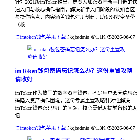
针对2021版imToken推出，是专为加密资产新手打造的快
速入门与核心操作指南，解决新手入门阶段的认知盲区
与操作痛点，内容涵盖钱包注册创建、助记词安全备份
（核...
imtoken钱包苹果下载
qbadmin
1.1K
2026-08-07
imToken钱包密码忘记怎么办？这份重置攻略
请收好
imToken作为热门的数字资产钱包，不少用户会因遗忘密
码陷入资产操作困境，这份专属重置攻略针对性解决
imToken钱包密码忘记的问题，核心需借助提前备份的助
记...
imtoken钱包苹果下载
qbadmin
1.3K
2026-08-07