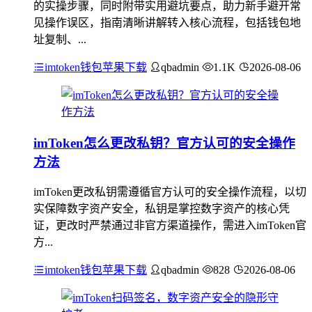
的实操步骤，同时附带实用避坑要点，助力新手避开常
见操作误区，指南清晰讲解转入核心流程，包括钱包地
址复制、...
imtoken钱包苹果下载
qbadmin
1.1K
2026-08-06
imToken怎么更改私钥？官方认可的安全操作
方法
imToken更改私钥需遵循官方认可的安全操作流程，以切
实保障数字资产安全，私钥是掌控数字资产的核心凭
证，更改时严禁通过非官方渠道操作，需进入imToken官
方...
imtoken钱包苹果下载
qbadmin
828
2026-08-06