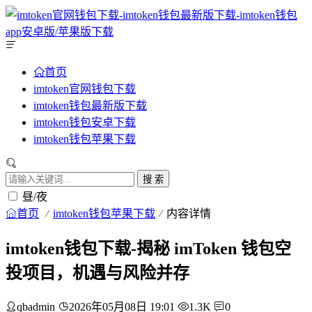
首页
imtoken官网钱包下载
imtoken钱包最新版下载
imtoken钱包安卓下载
imtoken钱包苹果下载
搜 索
昼/夜
首页
imtoken钱包苹果下载
内容详情
imtoken钱包下载-揭秘 imToken 钱包空
投项目，机遇与风险并存
qbadmin
2026年05月08日 19:01
1.3K
0