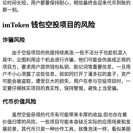
论时间长短，用户都要保持耐心，相信最终会迎来代币到账的
那一刻。
imToken 钱包空投项目的风险
诈骗风险
由于空投项目的热度持续高涨,一些不法分子也趁机混入
其中，企图利用这个机会进行诈骗，他们可能会伪装成正规的
项目方，要求用户提供钱包私钥、助记词等重要信息，一旦用
户不小心泄露了这些信息，就如同打开了潘多拉的盒子，资产
可能会被盗取，遭受巨大的损失，用户在参与空投项目时，一
定要仔细核实项目的真实性，保持警惕，避免上当受骗。
代币价值风险
虽然空投获得的代币有可能带来丰厚的收益,但也存在着
价值归零的风险，一些项目可能本身缺乏实际的应用场景和发
展前景，其代币只是一种炒作工具，就像泡沫一样，看似美丽