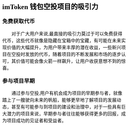
imToken 钱包空投项目的吸引力
免费获取代币
对于广大用户来说,最直接的吸引力莫过于可以免费获得
代币，这些代币就像是隐藏在宝箱中的宝藏，有可能在未来实
现价值的大幅提升，为用户带来丰厚的潜在收益，一些新兴项
目在空投时发放的代币，随着项目的不断发展和市场的逐步认
可，其价值可能会像火箭一样飙升，让用户收获意想不到的惊
喜。
参与项目早期
通过参与空投,用户有机会成为项目的早期参与者，就像
踏上了一艘驶向未来的帆船，能够更早地了解项目的发展动
态，甚至有可能参与到项目的建设和治理中，对于一些具有巨
大潜力的项目来说，早期参与者往往能够获得更多的回报，成
为项目成功的见证者和受益者。