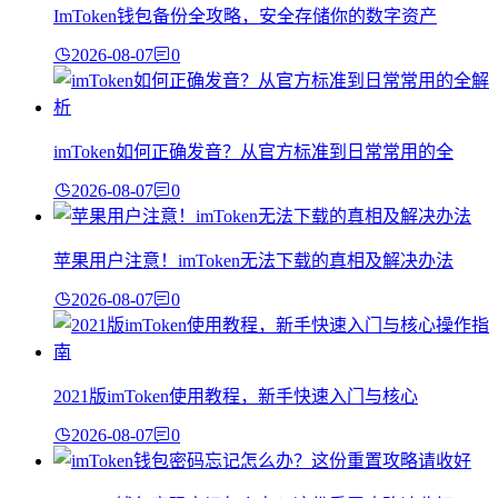
ImToken钱包备份全攻略，安全存储你的数字资产
2026-08-07
0
imToken如何正确发音？从官方标准到日常常用的全
2026-08-07
0
苹果用户注意！imToken无法下载的真相及解决办法
2026-08-07
0
2021版imToken使用教程，新手快速入门与核心
2026-08-07
0