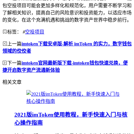
包空投项目可能会更加多样化和规范化，用户需要不断学习和
了解相关知识，提高自己的风险意识和投资能力，以适应市场
的变化，在这个充满机遇和挑战的数字资产世界中稳步前行。
标签：
#
空投项目
上一篇
imtoken下载安卓版-解析 imToken 的实力，数字钱包
领域的佼佼者
下一篇
imtoken官网最新版下载-imtoken钱包快速兑换，便
捷开启数字资产流通新体验
相关文章
2021版imToken使用教程，新手快速入门与核
心操作指南