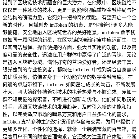
觉到了区块链技术所蕴含的巨大潜力，在他眼中，区块链绝不
仅仅是一种冰冷的技术，更是一股能够彻底重塑金融格局与社
会结构的磅礴力量，它宛如一把神奇的钥匙，有望开启一个全
新的时代。 何斌创办 imToken 的初衷，是怀揣着让更多人能
够便捷、安全地融入区块链世界的美好愿景，imToken 数字钱
包如同一颗闪耀的新星，在区块链的浩瀚宇宙中应运而生，它
以其简洁易懂、操作便捷的界面，强大且实用的功能，以及高
度可靠的安全性，迅速在用户群体中赢得了广泛的青睐，无论
是初入区块链领域、满怀好奇的普通爱好者，还是经验丰富、
眼光独到的专业投资者，都能在 imToken 中找到契合自身需求
的优质服务，仿佛置身于一个功能完备的数字金融宝库。 在
何斌的卓越带领下，imToken 如同茁壮成长的幼苗，不断发展
壮大，团队始终怀揣着对技术的执着热爱与不懈追求，宛如一
群不知疲倦的探索者，不断进行创新与优化，他们如同敏锐的
猎手，紧跟区块链技术的发展趋势，及时引入新的功能和特
性，以完美适应市场的瞬息万变和用户日益多样化的需求，
imToken 支持多种主流数字货币的存储与交易，为用户提供了
更加多元化、个性化的选择，就像一个装满宝藏的百宝箱，满
足着用户不同的财富管理需求，它还极为注重用户体验，不断