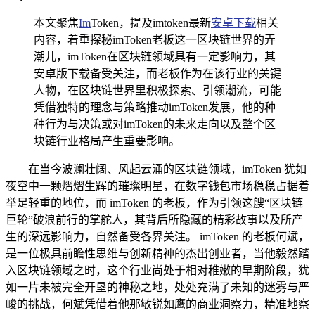
本文聚焦
Im
Token，提及imtoken最新
安卓下载
相关
内容，着重探秘imToken老板这一区块链世界的弄
潮儿，imToken在区块链领域具有一定影响力，其
安卓版下载备受关注，而老板作为在该行业的关键
人物，在区块链世界里积极探索、引领潮流，可能
凭借独特的理念与策略推动imToken发展，他的种
种行为与决策或对imToken的未来走向以及整个区
块链行业格局产生重要影响。
在当今波澜壮阔、风起云涌的区块链领域，imToken 犹如
夜空中一颗熠熠生辉的璀璨明星，在数字钱包市场稳稳占据着
举足轻重的地位，而 imToken 的老板，作为引领这艘“区块链
巨轮”破浪前行的掌舵人，其背后所隐藏的精彩故事以及所产
生的深远影响力，自然备受各界关注。 imToken 的老板何斌，
是一位极具前瞻性思维与创新精神的杰出创业者，当他毅然踏
入区块链领域之时，这个行业尚处于相对稚嫩的早期阶段，犹
如一片未被完全开垦的神秘之地，处处充满了未知的迷雾与严
峻的挑战，何斌凭借着他那敏锐如鹰的商业洞察力，精准地察