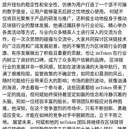
提升钱包的稳定性和安全性，仿佛为用户打造了一个坚不可摧
的数字堡垒，让用户能够毫无后顾之忧地放心使用。 何斌不
仅将目光聚焦于产品的研发与推广，还积极主动地投身于推动
区块链行业的整体发展，他通过踊跃参与行业论坛、精心举办
各类活动等方式，与业内众多精英人士进行深入的交流与合
作，在一次次思想的碰撞与交流中，大家共同探讨区块链技术
的广泛应用和广阔发展前景，他的不懈努力为区块链行业的健
康、有序发展做出了积极且重要的贡献，也让 imToken 在行业
内树立了良好的口碑，成为了众多用户信赖的品牌。 区块链
行业的发展并非一帆风顺，犹如在波涛汹涌的大海中航行，充
满了艰难险阻，监管政策的不确定性，如同变幻莫测的风云，
随时可能给行业带来巨大的影响；市场的剧烈波动，就像汹涌
的海浪，冲击着每一个参与者，这些因素都给 imToken 带来了
一定的挑战，但何斌始终保持着坚定如磐的信念和冷静沉着的
头脑，宛如一位经验丰富的船长，带领团队积极应对各种困
难，他深知，在这个竞争激烈的市场中，只有不断创新、勇敢
适应变化，才能在如林的竞争对手中脱颖而出，立于不败之
地。 展望未来，何斌和他的 imToken 团队将继续在区块链领