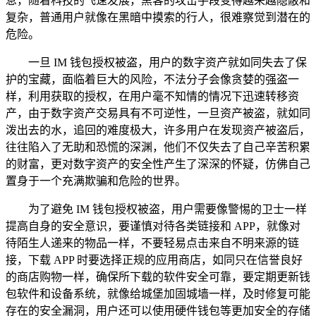
息，随着科技的飞速发展，黑客的攻击手段变得越来越隐蔽和
复杂，普通用户就像在黑暗中摸索的行人，很难察觉到潜在的
危险。
一旦 IM 钱包授权被盗，用户的数字资产就如同失去了保
护的宝藏，面临着巨大的风险，不法分子会像贪婪的强盗一
样，利用获取的授权，在用户毫不知情的情况下迅速转移资
产，由于数字资产交易具有不可逆性，一旦资产被盗，就如同
泼出去的水，追回的难度极大，许多用户在发现资产被盗后，
往往陷入了无助和恐慌的深渊，他们不仅失去了自己辛苦积累
的财富，更对数字资产的安全性产生了深深的怀疑，仿佛自己
置身于一个充满欺骗和危险的世界。
为了避免 IM 钱包授权被盗，用户需要像警惕的卫士一样
提高自身的安全意识，要谨慎对待各类链接和 APP，就像对
待陌生人递来的物品一样，不要轻易点击来自不明来源的链
接，下载 APP 时要选择正规的应用商店，如同只在信誉良好
的商店购物一样，确保所下载的软件安全可靠，要定期更新钱
包软件和设备系统，就像给城堡加固城墙一样，及时修复可能
存在的安全漏洞，用户还可以使用硬件钱包等更加安全的存储