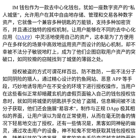
IM 钱包作为一款去中心化钱包，犹如一座数字资产的“私
人城堡”，允许用户在其中自由地存储、管理和交易各种数字
资产，它就像一个兼容多种钥匙的万能锁，支持多种加密货
币，并且通过独特的授权机制，让用户能够在不同的去中心化
应用（
DAPP
）中灵活地使用自己的资产，这本是为了方便用
户在多样化的场景中高效地运用资产而设计的贴心机制，却不
幸被不法分子敏锐地盯上，成为了他们企图窃取用户资产的突
破口，如同狡猾的窃贼找到了城堡的薄弱之处。
授权被盗的方式可谓花样百出、防不胜防，一些不法分子
如同阴险的猎人，通过精心设计的钓鱼网站、恶意 APP 等手
段，巧妙地诱导用户在不安全的环境下进行授权操作，当用户
在这些看似正常却暗藏玄机的虚假页面输入自己的钱包授权信
息时，就如同将城堡的钥匙拱手交给了盗贼，信息瞬间被不法
分子获取，他们还会施展“易容术”，制作与正规 DApp 极其相
似的界面，让用户误以为是在正常使用，从而在毫无防备的情
况下轻易地交出了授权，还有一些情况是，黑客如同神秘的幽
灵，通过攻击用户的设备，神不知鬼不觉地获取其钱包授权信