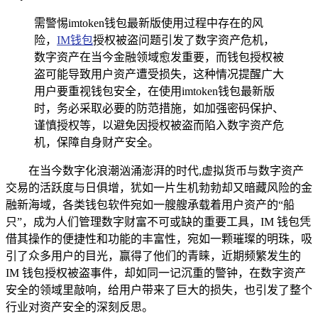
需警惕imtoken钱包最新版使用过程中存在的风
险，
IM钱包
授权被盗问题引发了数字资产危机，
数字资产在当今金融领域愈发重要，而钱包授权被
盗可能导致用户资产遭受损失，这种情况提醒广大
用户要重视钱包安全，在使用imtoken钱包最新版
时，务必采取必要的防范措施，如加强密码保护、
谨慎授权等，以避免因授权被盗而陷入数字资产危
机，保障自身财产安全。
在当今数字化浪潮汹涌澎湃的时代,虚拟货币与数字资产
交易的活跃度与日俱增，犹如一片生机勃勃却又暗藏风险的金
融新海域，各类钱包软件宛如一艘艘承载着用户资产的“船
只”，成为人们管理数字财富不可或缺的重要工具，IM 钱包凭
借其操作的便捷性和功能的丰富性，宛如一颗璀璨的明珠，吸
引了众多用户的目光，赢得了他们的青睐，近期频繁发生的
IM 钱包授权被盗事件，却如同一记沉重的警钟，在数字资产
安全的领域里敲响，给用户带来了巨大的损失，也引发了整个
行业对资产安全的深刻反思。