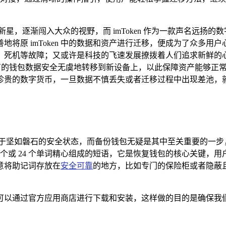
星，逐渐闯入大众的视野，而 imToken 作为一款声名远扬
将原 imToken 中的数据和资产进行迁移，便成为了众多用
、死机等故障；又或许是科技的飞速发展撩拨着人们追求新鲜的
把原有的钱包数据安全无虞地转移到新设备上，以此保障资产能够正常
珍贵的数字货币，一旦数据不慎丢失或者迁移过程中出现差池，
n 处于坚如磐石的安全状态，而备份钱包无疑是其中至关重要的一步，
 个或 24 个单词精心组成的短语，它是恢复钱包的核心关键
意将助记词存放在
安全可靠
的地方，比如专门的保险柜或者隐蔽
应用，可以通过官方应用商店进行下载和安装，这样做的目的是确