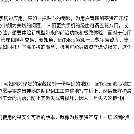
的数字钱包应用，宛如一把贴心的钥匙，为用户管理加密资产开辟
户心中颇为关切的问题。 人们更换手机的缘由可谓五花八门，或
心弦，想要体验新机型带来的前沿功能和极致体验，而对于使用
管理和顺利交易，要知道，imToken 宛如一座数字宝藏库，里
就如同打开了潘多拉的魔盒，极有可能导致资产遭受损失，这个
就如同为珍贵的宝藏绘制一份精确的地图，imToken 贴心地提
，用户需要将这串神秘的助记词工工整整地写在纸上，然后像守护最
且干燥的角落，防止其丢失或者损坏，因为一旦失去这把“钥
保我们使用的是安全可靠的版本，就像为数字资产穿上一层坚固的铠