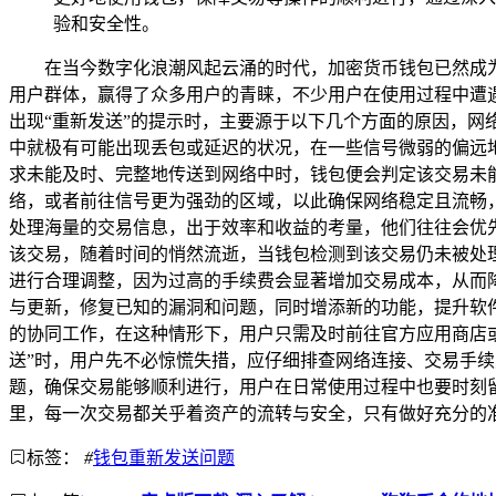
验和安全性。
在当今数字化浪潮风起云涌的时代，加密货币钱包已然成为
用户群体，赢得了众多用户的青睐，不少用户在使用过程中遭遇了
出现“重新发送”的提示时，主要源于以下几个方面的原因，网络
中就极有可能出现丢包或延迟的状况，在一些信号微弱的偏远地区
求未能及时、完整地传送到网络中时，钱包便会判定该交易未能成
络，或者前往信号更为强劲的区域，以此确保网络稳定且流畅
处理海量的交易信息，出于效率和收益的考量，他们往往会优
该交易，随着时间的悄然流逝，当钱包检测到该交易仍未被处
进行合理调整，因为过高的手续费会显著增加交易成本，从而降
与更新，修复已知的漏洞和问题，同时增添新的功能，提升软件
的协同工作，在这种情形下，用户只需及时前往官方应用商店或 
送”时，用户先不必惊慌失措，应仔细排查网络连接、交易手
题，确保交易能够顺利进行，用户在日常使用过程中也要时刻
里，每一次交易都关乎着资产的流转与安全，只有做好充分的
标签：
#
钱包重新发送问题