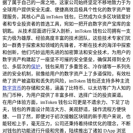
据了属于自己的一席之地，这家公司始终坚定不移地致力于为
全球用户提供安全无虞、便捷高效且极具个性化的数字资产管
理服务，其核心产品 imToken 钱包，已然成为众多区块链爱好
者和专业投资者的首选工具，宛如一把开启数字资产宝库的金
钥匙。 从技术层面进行深入剖析，imToken 钱包公司拥有一支
实力极为雄厚、经验高度丰富的技术团队，这些技术专家们犹
如一群勇于探索未知领域的先锋者，不断在技术的海洋中探索
和创新，他们巧妙运用先进的加密算法和安全技术，为用户的
数字资产构建起了一座坚不可摧的安全堡垒，确保其得到全方
位、多层次的
保护
，钱包采用了多重签名、冷存储等一系列先
进的安全机制，就像给用户的数字资产上了多道保险，有效杜
绝了资产被盗取和丢失的风险，imToken 钱包还支持多种主流
数字货币
的存储和交易，涵盖了比特币、以太坊等广为人知的
热门币种，为用户提供了丰富多样、选择广泛的投资渠道。
在用户体验方面，imToken 钱包公司更是不遗余力、下足了功
夫，钱包的界面设计简洁大方、美观舒适，操作流程方便快
捷、一目了然，即便对于初次接触区块链的新手用户来说，也
能轻松上手，毫无压力，公司还秉持着持续优化的理念，不断
对钱包的功能进行升级和完善，陆续推出了诸如 DApp 浏览