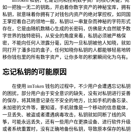
imToken 私钥，它是访问和控制数字资产的核心关键，宛
如一把独一无二的钥匙，开启着你数字资产的神秘宝库，拥有
私钥，就意味着你拥有了对钱包内资产的绝对掌控权，如同国
王掌控着自己的领地一般，私钥以一串复杂而神秘的字符形式
存在，它是由随机数精心生成的长密码，仿佛是大自然赋予数
字世界的独特密码，从安全的角度来看，私钥必须被严格保
密，不能向任何人泄露分毫，因为一旦私钥被他人知晓，就如
同打开了潘多拉的盒子，任何知晓你私钥的人都能够轻易地转
移你钱包里的所有数字资产，让你多年的积累瞬间化为乌有。
忘记私钥的可能原因
在使用 imToken 钱包的过程中，不少用户会遭遇忘记私钥
的困扰，部分用户由于安全意识的缺失，没有对私钥进行妥善
的保存，将其随意记录在不安全的地方，比如手机的备忘录、
未加密的文件等，要知道，手机就像是一个移动的信息载体，
一旦丢失、被盗或者遭遇病毒攻击，私钥就如同断了线的风
筝，可能永远丢失，还有一些用户在更换设备、进行软件升级
或者系统重置时，没有正确地备份私钥，导致原本保存的私钥