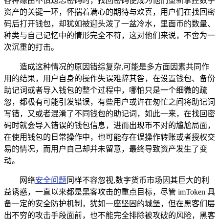
各种缘由不慎遗忘密码时，找回密码便成为他们重新掌控数字
资产的关键一环，怀揣着满心的期待与欢喜，用户们在找回密
码后打开钱包，却犹如被迎头泼了一盆冷水，里面币的数量、
种类与自己记忆中的情形完全不符，这对他们来说，不啻为一
次沉重的打击。
造成这种情况的原因错综复杂,可能是多方面因素共同作
用的结果，用户自身的操作失误难辞其咎，在设置钱包、备份
助记词或者导入钱包的整个过程中，哪怕只是一个细微的疏
忽，都极有可能引发错误，有些用户或许在匆忙之间将助记词
写错，又或者混淆了不同钱包的助记词，如此一来，在找回密
码时就会导入错误的钱包信息，进而出现币不对的尴尬局面，
在使用钱包的日常操作中，也可能存在误操作转账或者授权交
易的情况，而用户自己却并未留意，最终导致资产发生了变
动。
网络
安全问题
同样不容忽视,数字货币市场因其巨大的利
益诱惑，一直以来都是黑客攻击的重点目标，尽管 imToken 具
备一定的安全防护机制，犹如一座坚固的城堡，但在黑客们层
出不穷的攻击手段面前，也不能完全排除被攻破的风险，黑客