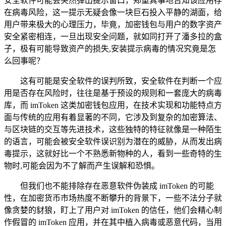
安全软件可能会突然弹出提示窗口，郑重其事地告知该应用存
在病毒风险，这一提示无疑会像一块巨石投入平静的湖面，给
用户带来极大的心理压力，毕竟，加密钱包与用户的数字资产
安全紧密相连，一旦出现安全问题，就如同打开了潘多拉的盒
子，极有可能导致资产的损失,安装提示病毒的情况究竟是怎
么回事呢？
这有可能是安全软件的误判所致，安全软件在判断一个应
用是否存在风险时，往往是基于预设的规则和一套庞大的病毒
库，而 imToken 这类加密钱包应用，在技术实现和功能特点方
面与传统的应用有着显著的不同，它涉及到复杂的加密算法、
与区块链的交互等先进技术，这些独特的特征就像是一种陌生
的语言，可能会被安全软件误识别为潜在的威胁，从而发出病
毒提示，这就好比一个不熟悉新物种的人，看到一些奇特的生
物时,可能会因为不了解而产生误解和恐惧。
但我们也不能排除存在恶意软件伪装成 imToken 的可能
性，在加密货币市场热度不断攀升的背景下，一些不法分子就
像贪婪的豺狼，盯上了用户对 imToken 的信任，他们会精心制
作假冒的 imToken 应用，并在其中植入病毒或恶意代码，当用