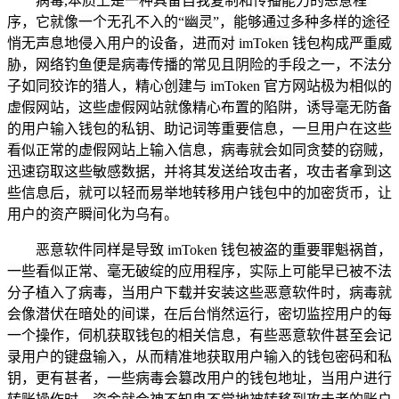
病毒,本质上是一种具备自我复制和传播能力的恶意程
序，它就像一个无孔不入的“幽灵”，能够通过多种多样的途径
悄无声息地侵入用户的设备，进而对 imToken 钱包构成严重威
胁，网络钓鱼便是病毒传播的常见且阴险的手段之一，不法分
子如同狡诈的猎人，精心创建与 imToken 官方网站极为相似的
虚假网站，这些虚假网站就像精心布置的陷阱，诱导毫无防备
的用户输入钱包的私钥、助记词等重要信息，一旦用户在这些
看似正常的虚假网站上输入信息，病毒就会如同贪婪的窃贼，
迅速窃取这些敏感数据，并将其发送给攻击者，攻击者拿到这
些信息后，就可以轻而易举地转移用户钱包中的加密货币，让
用户的资产瞬间化为乌有。
恶意软件同样是导致 imToken 钱包被盗的重要罪魁祸首，
一些看似正常、毫无破绽的应用程序，实际上可能早已被不法
分子植入了病毒，当用户下载并安装这些恶意软件时，病毒就
会像潜伏在暗处的间谍，在后台悄然运行，密切监控用户的每
一个操作，伺机获取钱包的相关信息，有些恶意软件甚至会记
录用户的键盘输入，从而精准地获取用户输入的钱包密码和私
钥，更有甚者，一些病毒会篡改用户的钱包地址，当用户进行