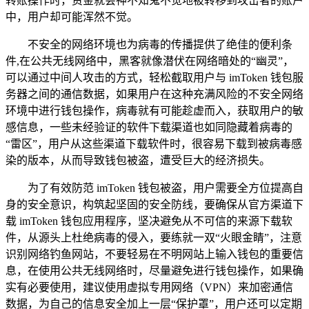
转账操作时，资金就会神不知鬼不觉地被转移到攻击者的账户
中，用户却可能浑然不觉。
不安全的网络环境也为病毒的传播提供了绝佳的便利条
件,在公共无线网络中，黑客就像潜伏在网络暗处的“幽灵”，
可以通过中间人攻击的方式，轻松截取用户与 imToken 钱包服
务器之间的通信数据，如果用户在这种充满风险的不安全网络
环境中进行钱包操作，病毒就有可能趁虚而入，获取用户的敏
感信息，一些未经验证的软件下载渠道也如同隐藏着病毒的
“雷区”，用户从这些渠道下载软件时，很容易下载到被病毒感
染的版本，从而导致钱包被盗，遭受巨大的经济损失。
为了有效防范 imToken 钱包被盗，用户需要全方位提高自
身的安全意识，构筑起坚固的安全防线，要确保从官方渠道下
载 imToken 钱包应用程序，坚决避免从不可信的来源下载软
件，从源头上杜绝病毒的侵入，要练就一双“火眼金睛”，注意
识别网络钓鱼网站，不要轻易在不明网站上输入钱包的重要信
息，在使用公共无线网络时，尽量避免进行钱包操作，如果确
实有必要使用，建议使用虚拟专用网络（VPN）来加密通信
数据，为自己的信息安全加上一层“保护罩”，用户还可以定期