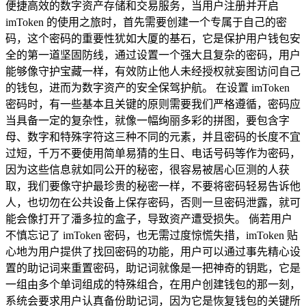
便捷高效的数字资产存储和交易服务，当用户注册并开启
imToken 的使用之旅时，首先需要创建一个专属于自己的密
码，这个密码的重要性犹如大厦的基石，它是保护用户钱包安
全的第一道坚固防线，通过设置一个强大且复杂的密码，用户
能够像守护宝藏一样，有效防止他人未经授权就妄图访问自己
的钱包，进而为数字资产的安全保驾护航。 在设置 imToken
密码时，有一些基本且关键的原则需要我们严格遵循，密码应
当具备一定的复杂性，就像一幅绚丽多彩的拼图，要包含字
母、数字和特殊字符这三种不同的元素，并且密码的长度不宜
过短，千万不要使用简单易猜的生日、电话号码等作为密码，
因为这些信息就如同公开的秘密，很容易被居心叵测的人获
取，我们要像守护最珍贵的秘密一样，不要将密码轻易告诉他
人，也切勿在公共设备上保存密码，否则一旦密码泄露，就可
能会像打开了潘多拉的盒子，导致资产遭受损失。 倘若用户
不慎忘记了 imToken 密码，也无需过度惊慌失措，imToken 贴
心地为用户提供了找回密码的功能，用户可以通过事先精心设
置的助记词来重置密码，助记词就像是一把神奇的钥匙，它是
一组由多个单词组成的特殊组合，在用户创建钱包的那一刻，
系统会要求用户认真备份助记词，因为它是恢复钱包的关键所