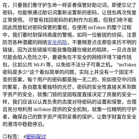
在，只要我们像守护生命一样妥善保管好助记词，即便忘记了
密码，也能够通过助记词重新设置新的密码，让钱包再次恢复
正常使用。 尽管有找回密码的机制作为后盾，但我们绝不能
因此而放松对密码保管的重视，在使用 imToken 的整个过程
中，我们要时刻保持高度的警惕，如同一位敏锐的侦探，注意
防范各种潜藏的网络
安全风险
，不要随意点击那些来历不明的
链接，因为这些链接可能就像隐藏在暗处的陷阱，一旦点击就
可能会陷入危险之中，要避免在不安全的网络环境下操作钱
包，比如公共 Wi-Fi 等，以免给不法分子可乘之机。 “imToken
密码是多少”这个看似简单的问题，实际上并没有一个固定不
变的答案，每个用户的密码都是独一无二的，宛如夜空中闪烁
的繁星，各自散发着独特的光芒，密码的安全性直接关系到数
字资产的安全，就像门锁的坚固程度直接决定了房屋的安全一
样，我们应该以认真负责的态度对待密码的设置和保管，合理
且充分地利用 imToken 提供的安全机制，就像一位精明的守护
者，确保自己的数字资产得到妥善的保护，让数字财富在安全
的港湾中稳稳停泊。
标签：
#
密码探讨