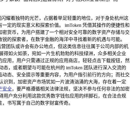
领域闪耀着独特的光芒，占据着举足轻重的地位，对于身处杭州这
定的现实意义和探索价值。 imToken 凭借其操作的便捷性和
加密货币，为用户搭建了一个相对安全可靠的数字资产存储与交
一群敏锐的探索者，在数字金融的海洋中寻找着新的机遇与可能。
和运营团队或许会有办公地点，但这类信息往往属于公司内部的机
展得如火如荼，宛如一片生机勃勃的科技绿洲，众多相关企业
优秀的应用，用户只需通过正规的应用商店，轻轻点击下载按钮，然
态，或者期望与可能在杭州的 imToken 团队进行深入交流的
品动态、安全提示等重要内容，为用户指引前行的方向；而社交
认识到，加密资产市场犹如一片波涛汹涌的大海，存在着一定
产安全
，要严格遵循相关法律法规，坚决不参与任何非法的加密
为阻碍用户充分利用这款优秀数字钱包应用的绊脚石，在合法合规
性，书写属于自己的数字财富传奇。