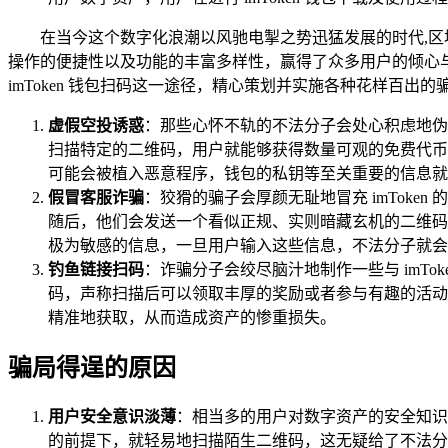
在当今这个数字化浪潮以风驰电掣之势迅猛发展的时代,区
操作的便捷性以及功能的丰富多样性，赢得了众多用户的倾心
imToken 钱包扫码这一途径，精心策划并实施各种花样百
虚假空投诱惑
：那些心怀不轨的不法分子会处心积虑地伪装
扫描特定的二维码，用户就能够获得数量可观的免费代币
可能会被植入恶意程序，钱包的私钥等至关重要的信息就
假冒客服诈骗
：狡猾的骗子会厚颜无耻地冒充 imTok
随后，他们会发送一个看似正规、实则暗藏玄机的二维码
极为敏感的信息，一旦用户输入这些信息，不法分子就会
钓鱼链接扫码
：诈骗分子会绞尽脑汁地制作一些与 imT
码，声称扫描后可以领取丰厚的奖励或者参与有趣的活动
精准地获取，从而造成资产的惨重损失。
骗局得逞的原因
用户安全意识淡薄
：相当多的用户对数字资产的安全知识
的前提下，就轻易地扫描陌生二维码，这无疑给了不法分