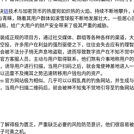
块
链
技术与加密货币的热度宛如炽热的火焰，持续不断地攀升，im
与青睐，随着其用户群体如滚雪球般不断地发展壮大，一些居心
出的骗局，给广大用户的财产安全带来了极其严重的威胁。
成正规的项目方，通过社交媒体、群组等各种各样的渠道，大肆发布
空投，许多用户在利益的强烈驱使之下，往往会失去应有的理智
会被不法分子悄无声息地盗取，进而导致数字资产在不知不觉中
en 的官方客服人员，主动与用户取得联系，他们煞有介事地称用
，诱导用户进行扫描，当用户扫码之后，就会鬼使神差地进入一
以迅雷不及掩耳之势迅速转移用户钱包内的资产。
oken 官方网站极为相似、几乎可以以假乱真的钓鱼网站，并生
，当用户扫描二维码后，就会被神不知鬼不觉地引导至钓鱼网站
了解得极为匮乏，严重缺乏必要的风险防范意识，他们很容易被
子可乘之机。