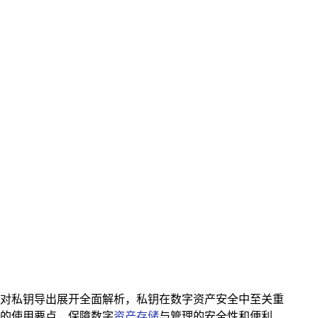
同时着重对私钥导出展开全面解析，私钥在数字资产安全中至关重
包的使用要点，保障数字
资产存储
与管理的安全性和便利