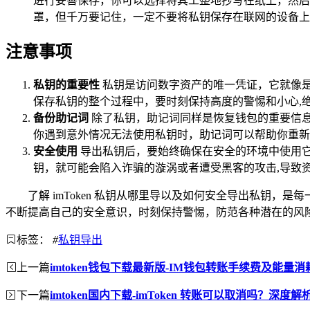
进行妥善保存，你可以选择将其工整地抄写在纸上，然后
罩，但千万要记住，一定不要将私钥保存在联网的设备上
注意事项
私钥的重要性
私钥是访问数字资产的唯一凭证，它就像是
保存私钥的整个过程中，要时刻保持高度的警惕和小心,
备份助记词
除了私钥，助记词同样是恢复钱包的重要信息
你遇到意外情况无法使用私钥时，助记词可以帮助你重新
安全使用
导出私钥后，要始终确保在安全的环境中使用
钥，就可能会陷入诈骗的漩涡或者遭受黑客的攻击,导致
了解 imToken 私钥从哪里导以及如何安全导出私钥
不断提高自己的安全意识，时刻保持警惕，防范各种潜在的风
标签：
#
私钥导出
上一篇
imtoken钱包下载最新版-IM钱包转账手续费及能量
下一篇
imtoken国内下载-imToken 转账可以取消吗？深度