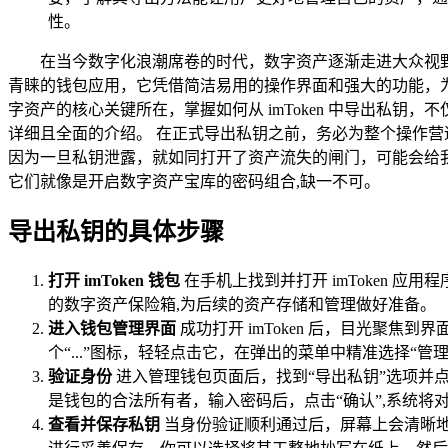
性。
在当今数字化浪潮席卷的时代，数字资产逐渐走进大众视野
青睐的钱包应用，它凭借简洁易用的操作界面和强大的功能，为
字资产的核心关键所在，掌握如何从 imToken 中导出私钥
详细且全面的介绍。 在正式导出私钥之前，务必为整个操作
因为一旦私钥泄露，就如同打开了资产流失的闸门，可能会给
它们就像是开启数字资产宝库的密码组合,缺一不可。
导出私钥的具体步骤
打开 imToken 钱包
在手机上找到并打开 imToken
的数字资产保险箱,为后续的资产存储和管理做好准备。
进入钱包管理界面
成功打开 imToken 后，目光聚
个“...”图标，轻轻点击它，在弹出的菜单中精准选择
验证身份
进入管理钱包页面后，找到“导出私钥”选项并点
是钱包的合法所有者，输入密码后，点击“确认”,系统将
查看并保存私钥
当身份验证顺利通过后，屏幕上会清晰