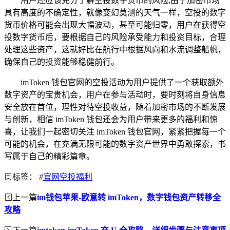
用户还应该充分了解空投数字货币的风险,由于加密市场
具有高度的不确定性，就像变幻莫测的天气一样，空投的数字
货币价格可能会出现大幅波动，甚至可能归零，用户在获得空
投数字货币后，要根据自己的风险承受能力和投资目标，合理
处理这些资产，这就好比在航行中根据风向和水流调整船帆，
确保自己的投资能够稳健前行。
imToken 钱包官网的空投活动为用户提供了一个获取额外
数字资产的宝贵机会，用户在参与活动时，要时刻将自身信息
安全放在首位，理性对待空投收益，随着加密市场的不断发展
与创新，相信 imToken 钱包还会为用户带来更多的福利和惊
喜，让我们一起密切关注 imToken 钱包官网，紧紧把握每一个
可能的机会，在充满无限可能的数字资产世界中勇敢探索，书
写属于自己的精彩篇章。
标签：
#
官网空投福利
上一篇
im钱包苹果-欧意转 imToken，数字钱包资产转移全
攻略
下一篇