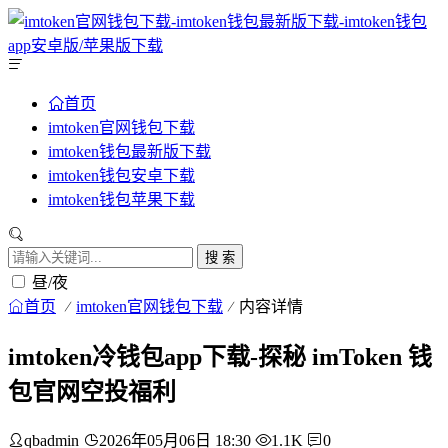
首页
imtoken官网钱包下载
imtoken钱包最新版下载
imtoken钱包安卓下载
imtoken钱包苹果下载
搜 索
昼/夜
首页
imtoken官网钱包下载
内容详情
imtoken冷钱包app下载-探秘 imToken 钱
包官网空投福利
qbadmin
2026年05月06日 18:30
1.1K
0