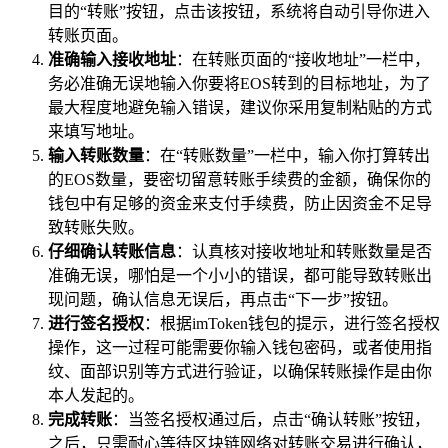
目的“转账”按钮，点击该按钮，系统将自动引导你进入
转账页面。
准确输入接收地址
：在转账页面的“接收地址”一栏中，
务必准确无误地输入你要将EOS转到的目标地址，为了
最大程度地避免输入错误，建议你采用复制粘贴的方式
来填写地址。
输入转账数量
：在“转账数量”一栏中，输入你打算转出
的EOS数量，要密切留意转账手续费的金额，确保你的
钱包中有足够的资金来支付手续费，防止因资金不足导
致转账失败。
仔细确认转账信息
：认真核对接收地址和转账数量是否
准确无误，哪怕是一个小小的错误，都可能导致转账出
现问题，确认信息无误后，再点击“下一步”按钮。
进行签名授权
：根据imToken钱包的提示，进行签名授权
操作，这一过程可能需要你输入钱包密码，或者使用指
纹、面部识别等方式进行验证，以确保转账操作是由你
本人发起的。
完成转账
：当签名授权通过后，点击“确认转账”按钮，
之后，只需耐心等待区块链网络对转账交易进行确认，